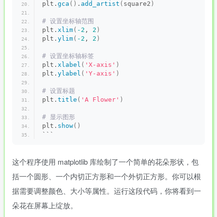
plt.
gca
()
.
add_artist
(
square2
)
# 设置坐标轴范围
plt.
xlim
(
-2
, 
2
)
plt.
ylim
(
-2
, 
2
)
# 设置坐标轴标签
plt.
xlabel
(
'X-axis'
)
plt.
ylabel
(
'Y-axis'
)
# 设置标题
plt.
title
(
'A Flower'
)
# 显示图形
plt.
show
()
```
这个程序使用 matplotlib 库绘制了一个简单的花朵形状，包
括一个圆形、一个内切正方形和一个外切正方形。你可以根
据需要调整颜色、大小等属性。运行这段代码，你将看到一
朵花在屏幕上绽放。