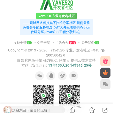
Yave520-专业开发者社区
——娱脉网络科技旗下技术分享社区,我们秉承
免费分享的服务理念,为广大开发者提供Python
代码分享,Java/C++工程分享测试。
友链申请
免责声明
广告合作
关于我们
+1
折扣
+1
Copyright © 2013 - 2026 ·
Yave520-专业开发者社区
·
粤ICP备
20056042号
由
娱脉网络科技
强力驱动.
阿里云
提供云技术支持.
本站已安全运行:
13年130天20小时34分26秒
5.7W+
欢迎您留下宝贵的见解！
扫码加QQ群
扫码加微信