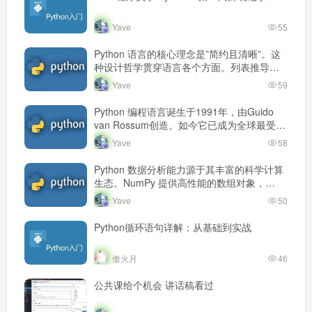
Yave
55
Python 语言的核心理念是”简约且清晰”。这
种设计哲学贯穿语言各个方面。列表推导式
用一行代码完成循环和转换，生成器表达式
Yave
59
按需产生数据，lambda 表…
Python 编程语言诞生于1991年，由Guido
van Rossum创造。如今它已成为全球最受欢
迎的编程语言之一，在数据分析、人工智
Yave
58
能、Web开发、…
Python 数据分析能力源于其丰富的科学计算
生态。NumPy 提供高性能的数组对象，
pandas 建立在 NumPy 之上，擅长处理表格
Yave
50
数据。Matpl…
Python循环语句详解：从基础到实战
傲火月
46
公共课给个机会 讲话稿看过