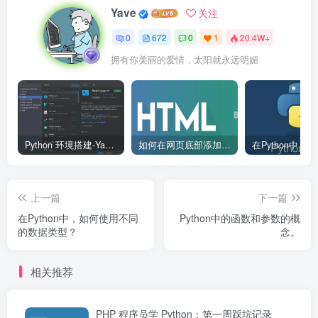
Yave
关注
0
672
0
1
20.4W+
拥有你美丽的爱情，太阳就永远明媚
Python 环境搭建-Yave520-专业开发者社区
如何在网页底部添加版权信息？
上一篇
下一篇
在Python中，如何使用不同
Python中的函数和参数的概
的数据类型？
念。
相关推荐
PHP 程序员学 Python：第一周踩坑记录