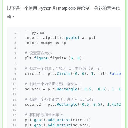
以下是一个使用 Python 和 matplotlib 库绘制一朵花的示例代
码：
```python
import matplotlib.
pyplot
 as plt
import numpy as np
# 设置画布大小
plt.
figure
(
figsize=
(
6
, 
6
))
# 创建一个圆形，半径为 1，中心为 (0, 0)
circle1 = plt.
Circle
((
0
, 
0
)
, 
1
, fill=
False
, l
# 创建一个内切正方形，边长为 1
square1 = plt.
Rectangle
((
-0.5
, 
-0.5
)
, 
1
, 
1
, f
# 创建一个外切正方形，边长为 1.4142
square2 = plt.
Rectangle
((
0.5
, 
0.5
)
, 
1.4142
, 
1
# 将图形添加到画布上
plt.
gca
()
.
add_artist
(
circle1
)
plt.
gca
()
.
add_artist
(
square1
)