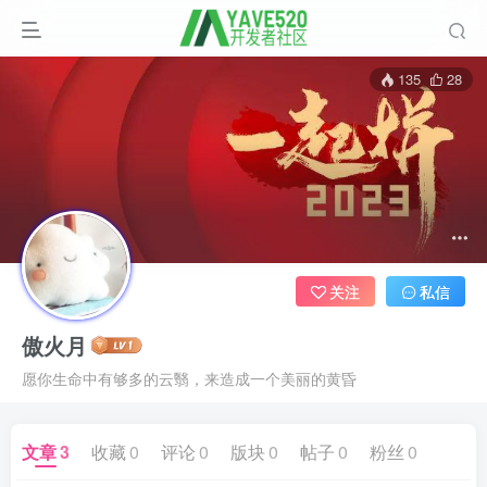
135
28
关注
私信
傲火月
愿你生命中有够多的云翳，来造成一个美丽的黄昏
文章
3
收藏
0
评论
0
版块
0
帖子
0
粉丝
0