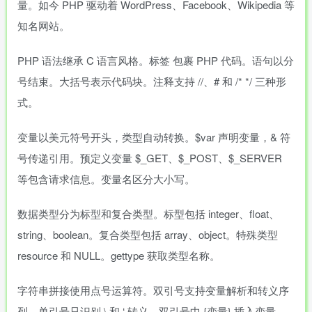
量。如今 PHP 驱动着 WordPress、Facebook、Wikipedia 等
知名网站。
PHP 语法继承 C 语言风格。标签
包裹 PHP 代码。语句以分
号结束。大括号表示代码块。注释支持 //、# 和 /* */ 三种形
式。
变量以美元符号开头，类型自动转换。$var 声明变量，& 符
号传递引用。预定义变量 $_GET、$_POST、$_SERVER
等包含请求信息。变量名区分大小写。
数据类型分为标型和复合类型。标型包括 integer、float、
string、boolean。复合类型包括 array、object。特殊类型
resource 和 NULL。gettype 获取类型名称。
字符串拼接使用点号运算符。双引号支持变量解析和转义序
列。单引号只识别 \ 和 ‘ 转义。双引号中 {变量} 插入变量