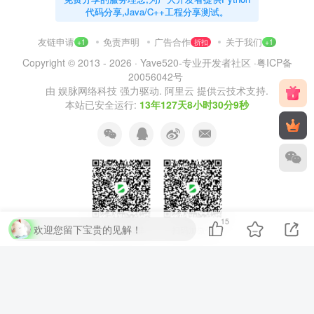
代码分享,Java/C++工程分享测试。
友链申请
免责声明
广告合作
关于我们
+1
折扣
+1
Copyright © 2013 - 2026 ·
Yave520-专业开发者社区
·
粤ICP备
20056042号
由
娱脉网络科技
强力驱动.
阿里云
提供云技术支持.
本站已安全运行:
13年127天8小时30分9秒
15
欢迎您留下宝贵的见解！
扫码加QQ群
扫码加微信