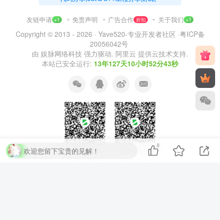
友链申请
免责声明
广告合作
关于我们
+1
折扣
+1
Copyright © 2013 - 2026 ·
Yave520-专业开发者社区
·
粤ICP备
20056042号
由
娱脉网络科技
强力驱动.
阿里云
提供云技术支持.
本站已安全运行:
13年127天10小时52分44秒
8
欢迎您留下宝贵的见解！
扫码加QQ群
扫码加微信
⚡
代码运行测试