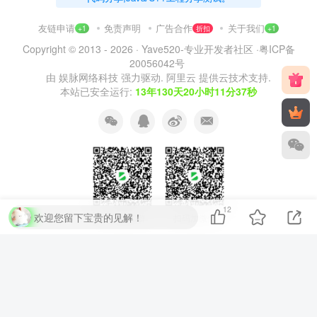
友链申请
免责声明
广告合作
关于我们
+1
折扣
+1
Copyright © 2013 - 2026 ·
Yave520-专业开发者社区
·
粤ICP备
20056042号
由
娱脉网络科技
强力驱动.
阿里云
提供云技术支持.
本站已安全运行:
13年130天20小时11分38秒
12
欢迎您留下宝贵的见解！
扫码加QQ群
扫码加微信
⚡
代码运行测试