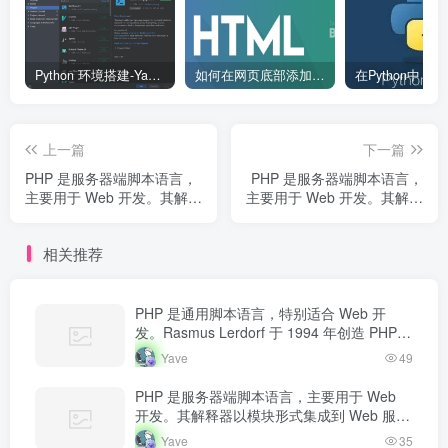
Python 环境搭建-Yave520-专业开发者社区
如何在网页底部添加版权信息？
上一篇
下一篇
PHP 是服务器端脚本语言，
PHP 是服务器端脚本语言，
主要用于 Web 开发。其解释
主要用于 Web 开发。其解释
器以模块形式集成到 Web 服
器以模块形式集成到 Web 服
务器中，当收到请求时执行
务器中，当收到请求时执行
相关推荐
PHP 代码，生成动态内容返
PHP 代码，生成动态内容返
回给客户端。
回给客户端。
PHP 是通用脚本语言，特别适合 Web 开
发。Rasmus Lerdorf 于 1994 年创造 PHP，
最初用于追踪个人简历访问量。如今 PHP 驱
Yave
49
动…
PHP 是服务器端脚本语言，主要用于 Web
开发。其解释器以模块形式集成到 Web 服务
器中，当收到请求时执行 PHP 代码，生成动
Yave
35