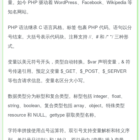
量。如今 PHP 驱动着 WordPress、Facebook、Wikipedia 等
知名网站。
PHP 语法继承 C 语言风格。标签
包裹 PHP 代码。语句以分
号结束。大括号表示代码块。注释支持 //、# 和 /* */ 三种形
式。
变量以美元符号开头，类型自动转换。$var 声明变量，& 符
号传递引用。预定义变量 $_GET、$_POST、$_SERVER
等包含请求信息。变量名区分大小写。
数据类型分为标型和复合类型。标型包括 integer、float、
string、boolean。复合类型包括 array、object。特殊类型
resource 和 NULL。gettype 获取类型名称。
字符串拼接使用点号运算符。双引号支持变量解析和转义序
列。单引号只识别 \ 和 ‘ 转义。双引号中 {变量} 插入变量