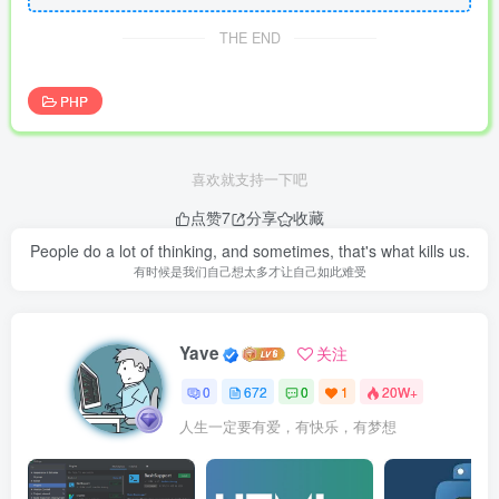
THE END
PHP
喜欢就支持一下吧
点赞
7
分享
收藏
People do a lot of thinking, and sometimes, that's what kills us.
有时候是我们自己想太多才让自己如此难受
Yave
关注
0
672
0
1
20W+
人生一定要有爱，有快乐，有梦想