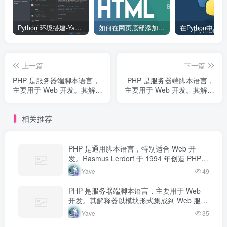
Python 环境搭建-Yave520-专业开发者社区
如何在网页底部添加版权信息？
上一篇
下一篇
PHP 是服务器端脚本语言，
PHP 是服务器端脚本语言，
主要用于 Web 开发。其解释
主要用于 Web 开发。其解释
器以模块形式集成到 Web 服
器以模块形式集成到 Web 服
务器中，当收到请求时执行
务器中，当收到请求时执行
相关推荐
PHP 代码，生成动态内容返
PHP 代码，生成动态内容返
回给客户端。
回给客户端。
PHP 是通用脚本语言，特别适合 Web 开
发。Rasmus Lerdorf 于 1994 年创造 PHP，
最初用于追踪个人简历访问量。如今 PHP 驱
Yave
49
动…
PHP 是服务器端脚本语言，主要用于 Web
开发。其解释器以模块形式集成到 Web 服务
器中，当收到请求时执行 PHP 代码，生成动
Yave
35
态内容返回给客户端。