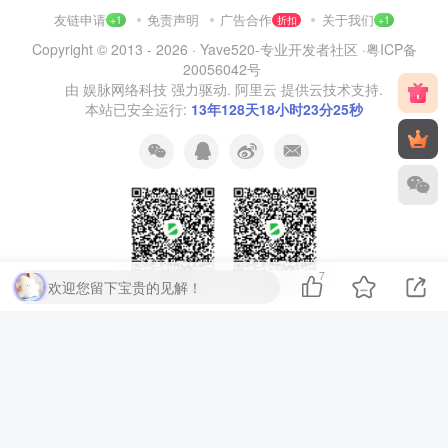
友链申请
免责声明
广告合作
关于我们
+1
折扣
+1
Copyright © 2013 - 2026 ·
Yave520-专业开发者社区
·
粤ICP备
20056042号
由
娱脉网络科技
强力驱动.
阿里云
提供云技术支持.
本站已安全运行:
13年128天18小时23分26秒
7
欢迎您留下宝贵的见解！
扫码加QQ群
扫码加微信
⚡
代码运行测试