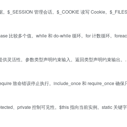
_SESSION 管理会话。$_COOKIE 读写 Cookie。$_FIL
ase 比较多个值。while 和 do-while 循环。for 计数循环。forea
认值提供灵活性。参数类型声明约束输入。返回类型声明约束输出。…$a
equire 致命错误停止执行。include_once 和 require_once 
tected、private 控制可见性。$this 指向当前实例。static 关