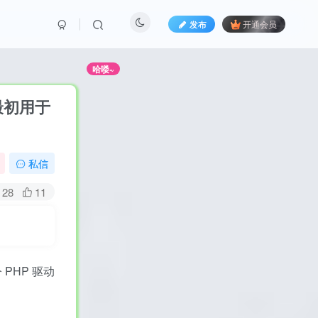
发布
开通会员
别错过哦！
哈喽~
，最初用于
私信
28
11
 PHP 驱动