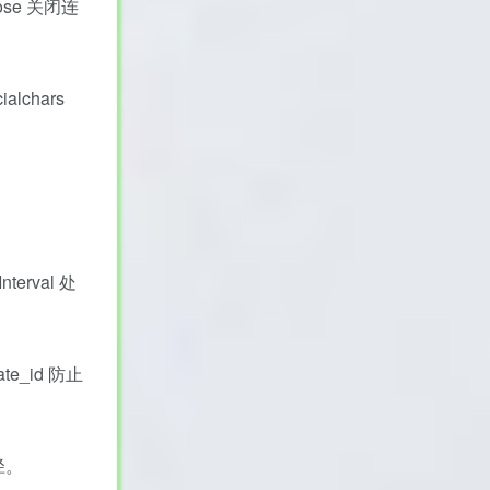
lose 关闭连
lchars
erval 处
te_id 防止
径。