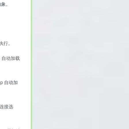
义抽象。
都执行。
4 自动加载
php 自动加
配置连接选