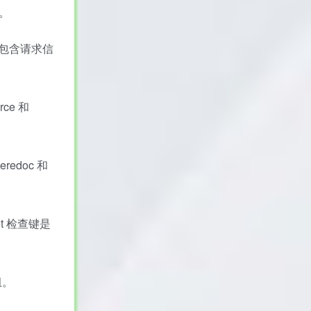
式。
等包含请求信
ce 和
edoc 和
et 检查键是
组。