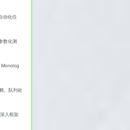
自动化任
器参数化测
onolog
发依赖。队列处
步深入框架