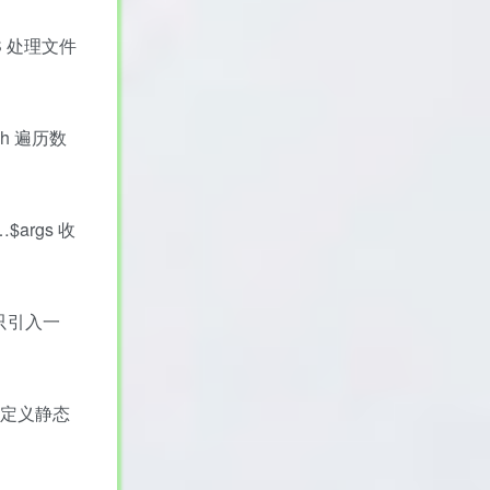
ES 处理文件
ch 遍历数
rgs 收
确保只引入一
键字定义静态