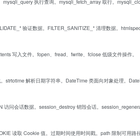
ysqli_query 执行查询。mysqli_fetch_array 取行。mysqli_c
DATE_* 验证数据。FILTER_SANITIZE_* 清理数据。htmlspecia
ntents 写入文件。fopen、fread、fwrite、fclose 低级文件操作。
totime 解析日期字符串。DateTime 类面向对象处理。DateInt
问会话数据。session_destroy 销毁会话。session_regenera
_COOKIE 读取 Cookie 值。过期时间使用时间戳。path 限制可用路