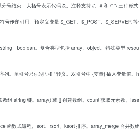
分号结束。大括号表示代码块。注释支持 //、# 和 /* */ 三种形
号传递引用。预定义变量 $_GET、$_POST、$_SERVER 
ng、boolean。复合类型包括 array、object。特殊类型 resour
号只识别 \ 和 ‘ 转义。双引号中 {变量} 插入变量值。her
tring 键。array() 或 [] 创建数组。count 获取元素数。iss
duce 函数式编程。sort、rsort、ksort 排序。array_merge 合并数