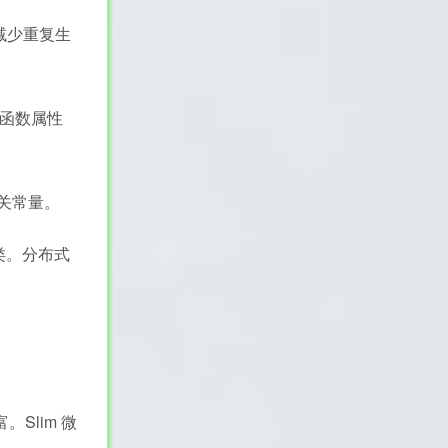
存减少重复生
造函数属性
相关常量。
m 类。分布式
。Slim 微