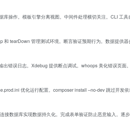
数据库操作。模板引擎分离视图。中间件处理横切关注。CLI 工具
Up 和 tearDown 管理测试环境。断言验证预期行为。数据提供
g 输出错误日志。Xdebug 提供断点调试。whoops 美化错误页面。M
ini 优化运行配置。composer install –no-dev 跳过开
请求。连接数据库实现数据持久化。完成表单验证防止恶意输入。逐