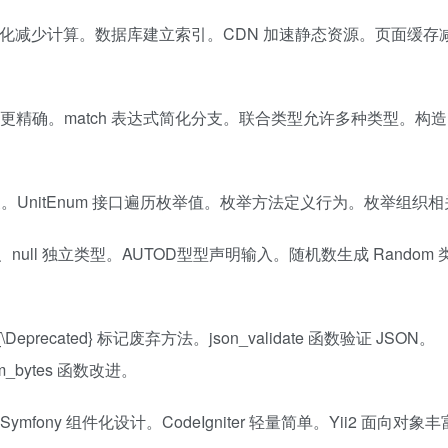
。代码优化减少计算。数据库建立索引。CDN 加速静态资源。页面缓
明更精确。match 表达式简化分支。联合类型允许多种类型。构
原值转换。UnitEnum 接口遍历枚举值。枚举方法定义行为。枚举组织
alse、null 独立类型。AUTOD型型声明输入。随机数生成 Rando
Deprecated} 标记废弃方法。json_validate 函数验证 JSON。
dom_bytes 函数改进。
fony 组件化设计。CodeIgniter 轻量简单。Yii2 面向对象丰富