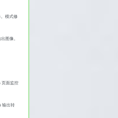
字符串。模式修
g 输出图像。
。
us 页面监控
s 输出转