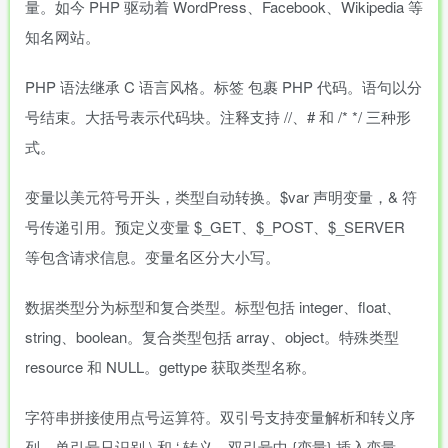
量。如今 PHP 驱动着 WordPress、Facebook、Wikipedia 等
知名网站。
PHP 语法继承 C 语言风格。标签
包裹 PHP 代码。语句以分
号结束。大括号表示代码块。注释支持 //、# 和 /* */ 三种形
式。
变量以美元符号开头，类型自动转换。$var 声明变量，& 符
号传递引用。预定义变量 $_GET、$_POST、$_SERVER
等包含请求信息。变量名区分大小写。
数据类型分为标型和复合类型。标型包括 integer、float、
string、boolean。复合类型包括 array、object。特殊类型
resource 和 NULL。gettype 获取类型名称。
字符串拼接使用点号运算符。双引号支持变量解析和转义序
列。单引号只识别 \ 和 ‘ 转义。双引号中 {变量} 插入变量