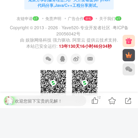
代码分享,Java/C++工程分享测试。
友链申请
免责声明
广告合作
关于我们
+1
折扣
+1
Copyright © 2013 - 2026 ·
Yave520-专业开发者社区
·
粤ICP备
20056042号
由
娱脉网络科技
强力驱动.
阿里云
提供云技术支持.
本站已安全运行:
13年130天16小时46分35秒
12
欢迎您留下宝贵的见解！
扫码加QQ群
扫码加微信