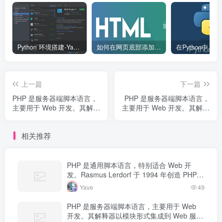
Python 环境搭建-Yave520-专业开发者社区
如何在网页底部添加版权信息？
上一篇
下一篇
PHP 是服务器端脚本语言，
PHP 是服务器端脚本语言，
主要用于 Web 开发。其解释
主要用于 Web 开发。其解释
器以模块形式集成到 Web 服
器以模块形式集成到 Web 服
务器中，当收到请求时执行
务器中，当收到请求时执行
相关推荐
PHP 代码，生成动态内容返
PHP 代码，生成动态内容返
回给客户端。
回给客户端。
PHP 是通用脚本语言，特别适合 Web 开
发。Rasmus Lerdorf 于 1994 年创造 PHP，
最初用于追踪个人简历访问量。如今 PHP 驱
Yave
49
动…
PHP 是服务器端脚本语言，主要用于 Web
开发。其解释器以模块形式集成到 Web 服务