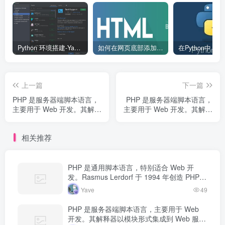
Python 环境搭建-Yave520-专业开发者社区
如何在网页底部添加版权信息？
上一篇
下一篇
PHP 是服务器端脚本语言，
PHP 是服务器端脚本语言，
主要用于 Web 开发。其解释
主要用于 Web 开发。其解释
器以模块形式集成到 Web 服
器以模块形式集成到 Web 服
务器中，当收到请求时执行
务器中，当收到请求时执行
相关推荐
PHP 代码，生成动态内容返
PHP 代码，生成动态内容返
回给客户端。
回给客户端。
PHP 是通用脚本语言，特别适合 Web 开
发。Rasmus Lerdorf 于 1994 年创造 PHP，
最初用于追踪个人简历访问量。如今 PHP 驱
Yave
49
动…
PHP 是服务器端脚本语言，主要用于 Web
开发。其解释器以模块形式集成到 Web 服务