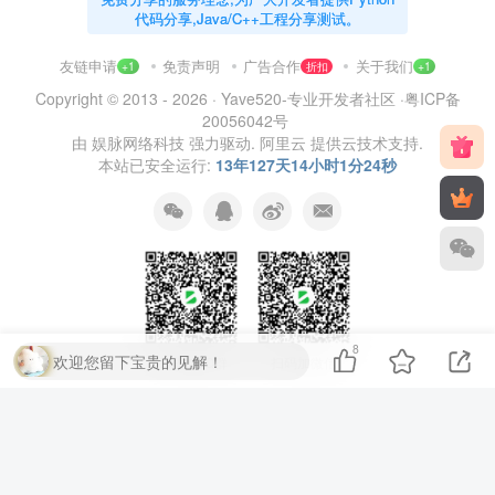
代码分享,Java/C++工程分享测试。
友链申请
免责声明
广告合作
关于我们
+1
折扣
+1
Copyright © 2013 - 2026 ·
Yave520-专业开发者社区
·
粤ICP备
20056042号
由
娱脉网络科技
强力驱动.
阿里云
提供云技术支持.
本站已安全运行:
13年127天14小时1分25秒
8
欢迎您留下宝贵的见解！
扫码加QQ群
扫码加微信