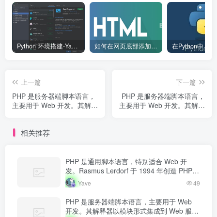
Python 环境搭建-Yave520-专业开发者社区
如何在网页底部添加版权信息？
上一篇
下一篇
PHP 是服务器端脚本语言，
PHP 是服务器端脚本语言，
主要用于 Web 开发。其解释
主要用于 Web 开发。其解释
器以模块形式集成到 Web 服
器以模块形式集成到 Web 服
务器中，当收到请求时执行
务器中，当收到请求时执行
相关推荐
PHP 代码，生成动态内容返
PHP 代码，生成动态内容返
回给客户端。
回给客户端。
PHP 是通用脚本语言，特别适合 Web 开
发。Rasmus Lerdorf 于 1994 年创造 PHP，
最初用于追踪个人简历访问量。如今 PHP 驱
Yave
49
动…
PHP 是服务器端脚本语言，主要用于 Web
开发。其解释器以模块形式集成到 Web 服务