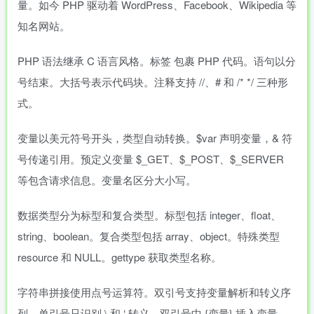
量。如今 PHP 驱动着 WordPress、Facebook、Wikipedia 等
知名网站。
PHP 语法继承 C 语言风格。标签
包裹 PHP 代码。语句以分
号结束。大括号表示代码块。注释支持 //、# 和 /* */ 三种形
式。
变量以美元符号开头，类型自动转换。$var 声明变量，& 符
号传递引用。预定义变量 $_GET、$_POST、$_SERVER
等包含请求信息。变量名区分大小写。
数据类型分为标型和复合类型。标型包括 integer、float、
string、boolean。复合类型包括 array、object。特殊类型
resource 和 NULL。gettype 获取类型名称。
字符串拼接使用点号运算符。双引号支持变量解析和转义序
列。单引号只识别 \ 和 ‘ 转义。双引号中 {变量} 插入变量