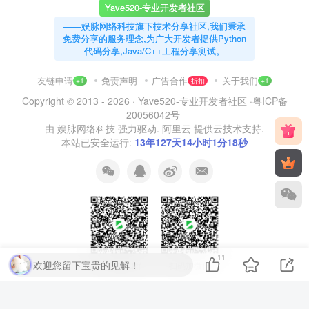
Yave520-专业开发者社区
——娱脉网络科技旗下技术分享社区,我们秉承
免费分享的服务理念,为广大开发者提供Python
代码分享,Java/C++工程分享测试。
友链申请
免责声明
广告合作
关于我们
+1
折扣
+1
Copyright © 2013 - 2026 ·
Yave520-专业开发者社区
·
粤ICP备
20056042号
由
娱脉网络科技
强力驱动.
阿里云
提供云技术支持.
本站已安全运行:
13年127天14小时1分18秒
11
欢迎您留下宝贵的见解！
扫码加QQ群
扫码加微信