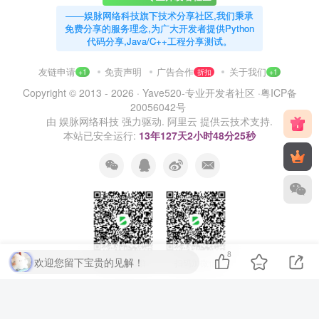
——娱脉网络科技旗下技术分享社区,我们秉承
免费分享的服务理念,为广大开发者提供Python
代码分享,Java/C++工程分享测试。
友链申请
免责声明
广告合作
关于我们
+1
折扣
+1
Copyright © 2013 - 2026 ·
Yave520-专业开发者社区
·
粤ICP备
20056042号
由
娱脉网络科技
强力驱动.
阿里云
提供云技术支持.
本站已安全运行:
13年127天2小时48分25秒
8
欢迎您留下宝贵的见解！
扫码加QQ群
扫码加微信