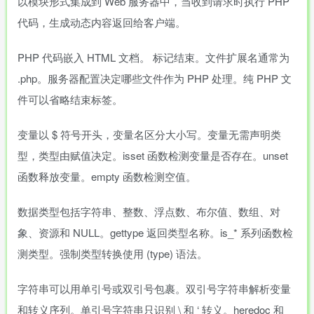
以模块形式集成到 Web 服务器中，当收到请求时执行 PHP
代码，生成动态内容返回给客户端。
PHP 代码嵌入 HTML 文档。
标记结束。文件扩展名通常为
.php。服务器配置决定哪些文件作为 PHP 处理。纯 PHP 文
件可以省略结束标签。
变量以 $ 符号开头，变量名区分大小写。变量无需声明类
型，类型由赋值决定。isset 函数检测变量是否存在。unset
函数释放变量。empty 函数检测空值。
数据类型包括字符串、整数、浮点数、布尔值、数组、对
象、资源和 NULL。gettype 返回类型名称。is_* 系列函数检
测类型。强制类型转换使用 (type) 语法。
字符串可以用单引号或双引号包裹。双引号字符串解析变量
和转义序列。单引号字符串只识别 \ 和 ‘ 转义。heredoc 和