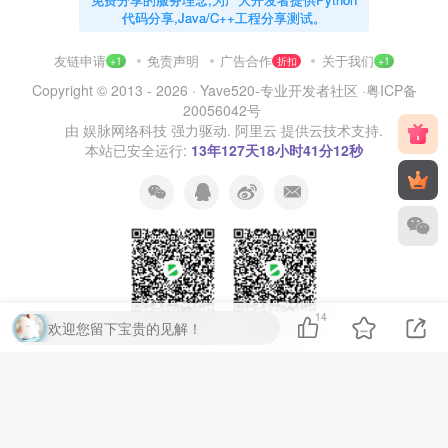
代码分享,Java/C++工程分享测试。
友链申请
免责声明
广告合作
关于我们
+1
折扣
+1
Copyright © 2013 - 2026 ·
Yave520-专业开发者社区
·
粤ICP备
20056042号
由
娱脉网络科技
强力驱动.
阿里云
提供云技术支持.
本站已安全运行:
13年127天18小时41分13秒
14
欢迎您留下宝贵的见解！
扫码加QQ群
扫码加微信