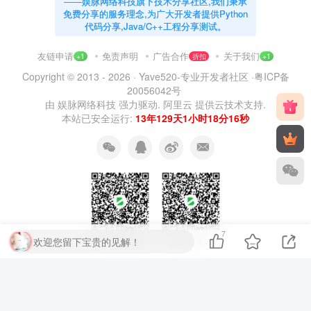
——娱脉网络科技旗下技术分享社区,我们秉承
免费分享的服务理念,为广大开发者提供Python
代码分享,Java/C++工程分享测试。
友链申请
免责声明
广告合作
关于我们
+1
折扣
+1
Copyright © 2013 - 2026 ·
Yave520-专业开发者社区
·
粤ICP备
20056042号
由
娱脉网络科技
强力驱动.
阿里云
提供云技术支持.
本站已安全运行:
13年129天1小时18分17秒
7
欢迎您留下宝贵的见解！
扫码加QQ群
扫码加微信