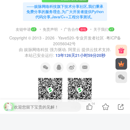
——娱脉网络科技旗下技术分享社区,我们秉承
免费分享的服务理念,为广大开发者提供Python
代码分享,Java/C++工程分享测试。
友链申请
免责声明
广告合作
关于我们
+1
折扣
+1
Copyright © 2013 - 2026 ·
Yave520-专业开发者社区
·
粤ICP备
20056042号
由
娱脉网络科技
强力驱动.
阿里云
提供云技术支持.
本站已安全运行:
13年126天21小时59分21秒
14
欢迎您留下宝贵的见解！
扫码加QQ群
扫码加微信