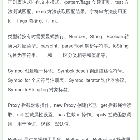
正则表达式匹配文本模式。/pattern/flags 创建正则。test 方
法测试匹配。exec 方法获取匹配结果。字符串方法使用正
则。flags 包括 g、i、m。
类型转换有时需要显式执行。Number、String、Boolean 转
换为对应类型。parseInt、parseFloat 解析字符串。toString
转换为字符串。== 和 === 区分类相等和值相等。
Symbol 创建唯一标识。Symbol(‘desc’) 创建描述性符号。
Symbol.for 全局符号注册表。Symbol.iterator 迭代器协议。
Symbol.toStringTag 对象标签。
Proxy 拦截对象操作。new Proxy 创建代理。get 拦截属性读
取。set 拦截属性设置。has 拦截 in 操作。apply 拦截函数调
用。用于验证、观察、默认值。
Reflect 是对象操作工具集。Reflect.get、Reflect.set 操作属