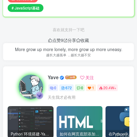
# JavaScript基础
喜欢就支持一下吧
点赞
9
分享
收藏
More grow up more lonely, more grow up more uneasy.
越长大越孤单 ，越长大越不安
Yave
关注
0
672
0
1
20.4W+
天生我才必有用
Python 环境搭建-Yave520-专业开发者社区
如何在网页底部添加版权信息？