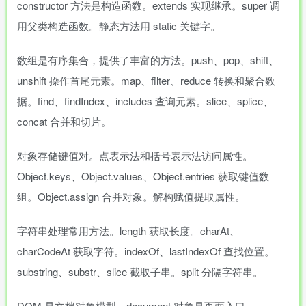
constructor 方法是构造函数。extends 实现继承。super 调
用父类构造函数。静态方法用 static 关键字。
数组是有序集合，提供了丰富的方法。push、pop、shift、
unshift 操作首尾元素。map、filter、reduce 转换和聚合数
据。find、findIndex、includes 查询元素。slice、splice、
concat 合并和切片。
对象存储键值对。点表示法和括号表示法访问属性。
Object.keys、Object.values、Object.entries 获取键值数
组。Object.assign 合并对象。解构赋值提取属性。
字符串处理常用方法。length 获取长度。charAt、
charCodeAt 获取字符。indexOf、lastIndexOf 查找位置。
substring、substr、slice 截取子串。split 分隔字符串。
DOM 是文档对象模型。document 对象是页面入口。