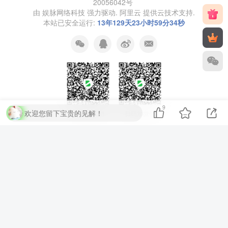
20056042号
由
娱脉网络科技
强力驱动.
阿里云
提供云技术支持.
本站已安全运行:
13年129天23小时59分34秒
9
欢迎您留下宝贵的见解！
扫码加QQ群
扫码加微信
⚡
代码运行测试