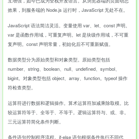
互增强，如今已成为全栈开发语言。从浏览器端的页面动态
效果，到服务端的 Node.js 运行时，JavaScript 无处不在。
JavaScript 语法简洁灵活。变量使用 var、let、const 声明。
var 是函数作用域，可重复声明。let 是块级作用域，不可重
复声明。const 声明常量，初始化后不可重新赋值。
数据类型分为原始类型和对象类型。原始类型包括
number、string、boolean、null、undefined、symbol、
bigint。对象类型包括 object、array、function。typeof 操作
符检查类型。
运算符进行数据和逻辑操作。算术运算符加减乘除取模。比
较运算符等于、全等于、不等于。逻辑运算符与、或、非。
三元运算符简化条件判断。
条件语句控制程序流程。if-else 语句根据条件执行不同代