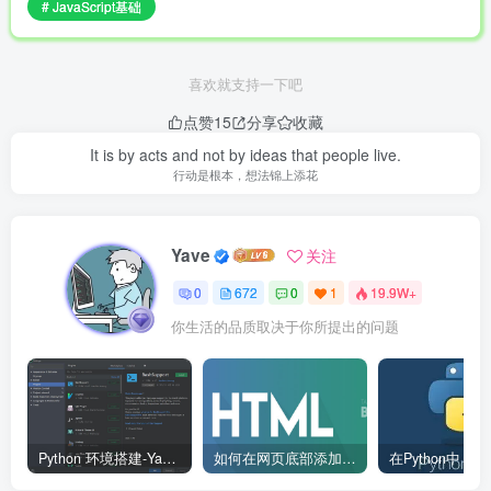
# JavaScript基础
喜欢就支持一下吧
点赞
15
分享
收藏
It is by acts and not by ideas that people live.
行动是根本，想法锦上添花
Yave
关注
0
672
0
1
19.9W+
你生活的品质取决于你所提出的问题
Python 环境搭建-Yave520-专业开发者社区
如何在网页底部添加版权信息？