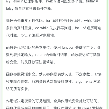
码。else if 处理多条件。switch 语句匹配多个值。truthy 和
falsy 值自动转换做条件判断。
循环语句重复执行代码。for 循环标准计数循环。while 循环
条件为真时重复。do-while 先执行再判断。for…of 遍历可迭
代对象。for…in 遍历对象属性。
函数是代码组织的基本单位。使用 function 关键字声明。参
数列表指定输入。return 语句返回结果。函数表达式可赋值
给变量。箭头函数语法更简洁。
函数参数灵活多变。默认参数提供默认值。不定参数 …args
收集剩余参数。解构参数从对象提取属性。arguments 对象
访问所有实参。
作用域决定变量的可见范围。全局作用域变量处处可访问。
函数作用域在函数内部可见。块级作用域 let 和 const 限制在