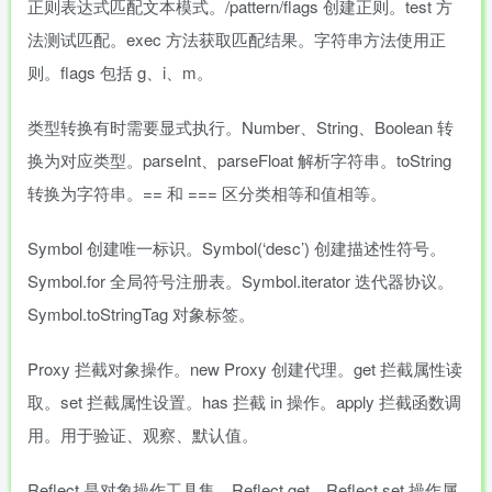
正则表达式匹配文本模式。/pattern/flags 创建正则。test 方
法测试匹配。exec 方法获取匹配结果。字符串方法使用正
则。flags 包括 g、i、m。
类型转换有时需要显式执行。Number、String、Boolean 转
换为对应类型。parseInt、parseFloat 解析字符串。toString
转换为字符串。== 和 === 区分类相等和值相等。
Symbol 创建唯一标识。Symbol(‘desc’) 创建描述性符号。
Symbol.for 全局符号注册表。Symbol.iterator 迭代器协议。
Symbol.toStringTag 对象标签。
Proxy 拦截对象操作。new Proxy 创建代理。get 拦截属性读
取。set 拦截属性设置。has 拦截 in 操作。apply 拦截函数调
用。用于验证、观察、默认值。
Reflect 是对象操作工具集。Reflect.get、Reflect.set 操作属