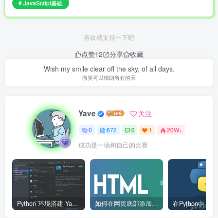
# JavaScript基础
喜欢就支持一下吧
点赞
12
分享
收藏
Wish my smile clear off the sky, of all days.
微笑可以晴朗所有的天
Yave
关注
0
672
0
1
20W+
成功是一场和自己的比赛
Python 环境搭建-Yave520-专业开发者社区
如何在网页底部添加版权信息？