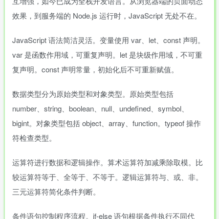
互增强，如今已成为全栈开发语言。从浏览器端的页面动态
效果，到服务端的 Node.js 运行时，JavaScript 无处不在。
JavaScript 语法简洁灵活。变量使用 var、let、const 声明。
var 是函数作用域，可重复声明。let 是块级作用域，不可重
复声明。const 声明常量，初始化后不可重新赋值。
数据类型分为原始类型和对象类型。原始类型包括
number、string、boolean、null、undefined、symbol、
bigint。对象类型包括 object、array、function。typeof 操作
符检查类型。
运算符进行数据和逻辑操作。算术运算符加减乘除取模。比
较运算符等于、全等于、不等于。逻辑运算符与、或、非。
三元运算符简化条件判断。
条件语句控制程序流程。if-else 语句根据条件执行不同代