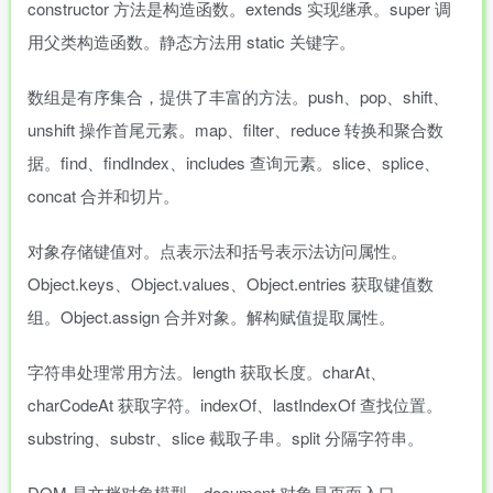
constructor 方法是构造函数。extends 实现继承。super 调
用父类构造函数。静态方法用 static 关键字。
数组是有序集合，提供了丰富的方法。push、pop、shift、
unshift 操作首尾元素。map、filter、reduce 转换和聚合数
据。find、findIndex、includes 查询元素。slice、splice、
concat 合并和切片。
对象存储键值对。点表示法和括号表示法访问属性。
Object.keys、Object.values、Object.entries 获取键值数
组。Object.assign 合并对象。解构赋值提取属性。
字符串处理常用方法。length 获取长度。charAt、
charCodeAt 获取字符。indexOf、lastIndexOf 查找位置。
substring、substr、slice 截取子串。split 分隔字符串。
DOM 是文档对象模型。document 对象是页面入口。