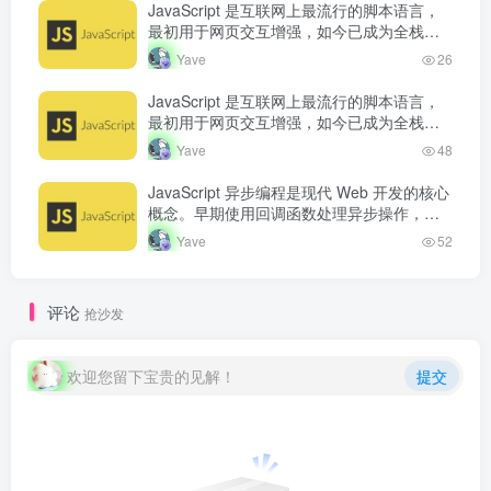
JavaScript 是互联网上最流行的脚本语言，
最初用于网页交互增强，如今已成为全栈开
发语言。从浏览器端的页面动态效果，到服
Yave
26
务端的 Node.js 运行…
JavaScript 是互联网上最流行的脚本语言，
最初用于网页交互增强，如今已成为全栈开
发语言。从浏览器端的页面动态效果，到服
Yave
48
务端的 Node.js 运行…
JavaScript 异步编程是现代 Web 开发的核心
概念。早期使用回调函数处理异步操作，但
容易产生回调地狱。Promise 的出现改善了
Yave
52
异步代码的可读…
评论
抢沙发
欢迎您留下宝贵的见解！
提交