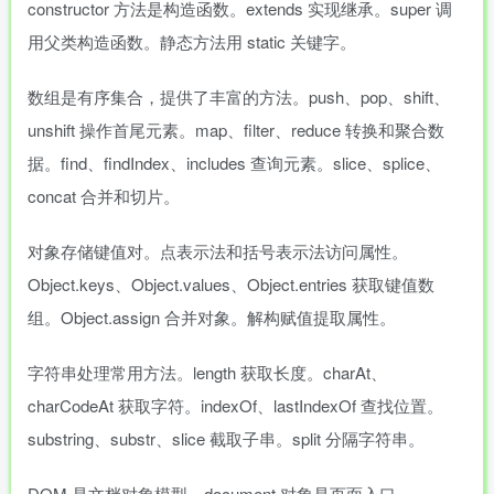
constructor 方法是构造函数。extends 实现继承。super 调
用父类构造函数。静态方法用 static 关键字。
数组是有序集合，提供了丰富的方法。push、pop、shift、
unshift 操作首尾元素。map、filter、reduce 转换和聚合数
据。find、findIndex、includes 查询元素。slice、splice、
concat 合并和切片。
对象存储键值对。点表示法和括号表示法访问属性。
Object.keys、Object.values、Object.entries 获取键值数
组。Object.assign 合并对象。解构赋值提取属性。
字符串处理常用方法。length 获取长度。charAt、
charCodeAt 获取字符。indexOf、lastIndexOf 查找位置。
substring、substr、slice 截取子串。split 分隔字符串。
DOM 是文档对象模型。document 对象是页面入口。