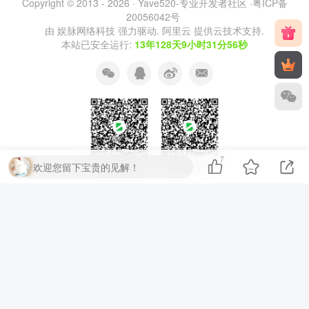
Copyright © 2013 - 2026 ·
Yave520-专业开发者社区
·
粤ICP备
20056042号
由
娱脉网络科技
强力驱动.
阿里云
提供云技术支持.
本站已安全运行:
13年128天9小时31分57秒
7
欢迎您留下宝贵的见解！
扫码加QQ群
扫码加微信
⚡
代码运行测试