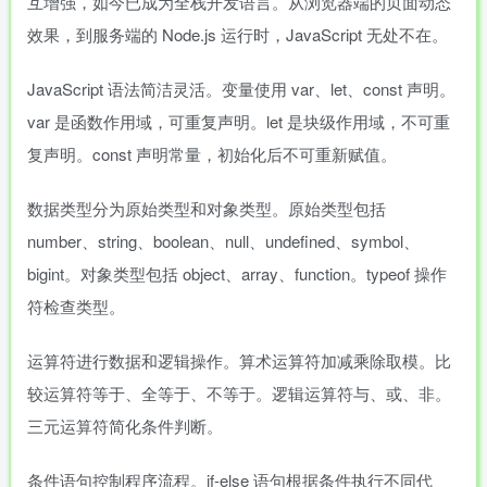
互增强，如今已成为全栈开发语言。从浏览器端的页面动态
效果，到服务端的 Node.js 运行时，JavaScript 无处不在。
JavaScript 语法简洁灵活。变量使用 var、let、const 声明。
var 是函数作用域，可重复声明。let 是块级作用域，不可重
复声明。const 声明常量，初始化后不可重新赋值。
数据类型分为原始类型和对象类型。原始类型包括
number、string、boolean、null、undefined、symbol、
bigint。对象类型包括 object、array、function。typeof 操作
符检查类型。
运算符进行数据和逻辑操作。算术运算符加减乘除取模。比
较运算符等于、全等于、不等于。逻辑运算符与、或、非。
三元运算符简化条件判断。
条件语句控制程序流程。if-else 语句根据条件执行不同代