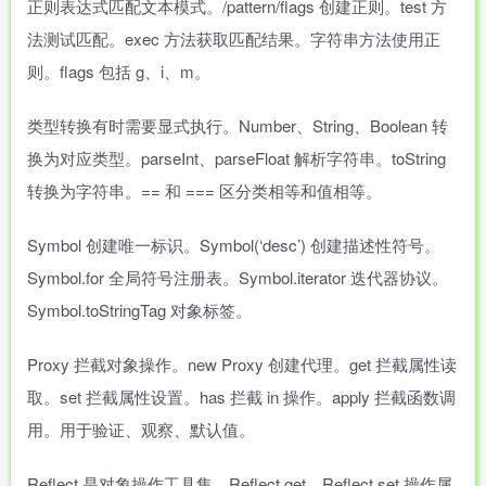
正则表达式匹配文本模式。/pattern/flags 创建正则。test 方
法测试匹配。exec 方法获取匹配结果。字符串方法使用正
则。flags 包括 g、i、m。
类型转换有时需要显式执行。Number、String、Boolean 转
换为对应类型。parseInt、parseFloat 解析字符串。toString
转换为字符串。== 和 === 区分类相等和值相等。
Symbol 创建唯一标识。Symbol(‘desc’) 创建描述性符号。
Symbol.for 全局符号注册表。Symbol.iterator 迭代器协议。
Symbol.toStringTag 对象标签。
Proxy 拦截对象操作。new Proxy 创建代理。get 拦截属性读
取。set 拦截属性设置。has 拦截 in 操作。apply 拦截函数调
用。用于验证、观察、默认值。
Reflect 是对象操作工具集。Reflect.get、Reflect.set 操作属