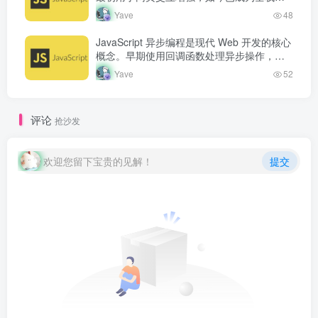
发语言。从浏览器端的页面动态效果，到服
Yave
48
务端的 Node.js 运行…
JavaScript 异步编程是现代 Web 开发的核心
概念。早期使用回调函数处理异步操作，但
容易产生回调地狱。Promise 的出现改善了
Yave
52
异步代码的可读…
评论
抢沙发
欢迎您留下宝贵的见解！
提交