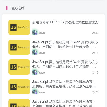
栈开发语言。从浏览器端的
相关推荐
页面动态效果，到服务端的
Node.js 运行...
前端老哥看 PHP：JS 怎么处理大数据量渲染
Yave
33
JavaScript 异步编程是现代 Web 开发的核心
概念。早期使用回调函数处理异步操作，但
容易产生回调地狱。Promise 的出现改善了
Yave
48
异步代码的可读…
JavaScript 异步编程是现代 Web 开发的核心
概念。早期使用回调函数处理异步操作，但
容易产生回调地狱。Promise 的出现改善了
Yave
45
异步代码的可读…
JavaScript 是互联网上最流行的脚本语言，
最初用于网页交互增强，如今已成为全栈开
发语言。从浏览器端的页面动态效果，到服
Yave
26
务端的 Node.js 运行…
JavaScript 是互联网上最流行的脚本语言，
最初用于网页交互增强，如今已成为全栈开