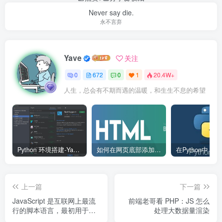
Never say die.
永不言弃
Yave
关注
0
672
0
1
20.4W+
人生，总会有不期而遇的温暖，和生生不息的希望
Python 环境搭建-Yave520-专业开发者社区
如何在网页底部添加版权信息？
上一篇
下一篇
JavaScript 是互联网上最流
前端老哥看 PHP：JS 怎么
行的脚本语言，最初用于网
处理大数据量渲染
页交互增强，如今已成为全