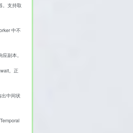
拦截器。支持取
rker 中不
储响应副本。
wait。正
 输出中间状
emporal