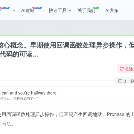
NEW
NEW
+1
言
AI建站
快速工具
关于我们
AI发布
全站积分可通过签到和每日任务获取，可别
b 开发的核心概念。早期使用回调函数处理异步操作，
步代码的可读…
关注
0
 can and you’re halfway there.
相信自己，你也就成功了一半
。早期使用回调函数处理异步操作，但容易产生回调地狱。Promise 
码的写法。