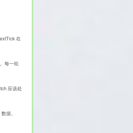
xtTick 在
列。每一轮
tch 应该处
ON 数据。