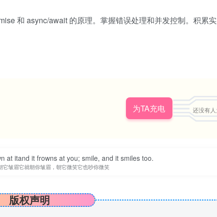
omise 和 async/await 的原理。掌握错误处理和并发控制。积
为TA充电
还没有人
n at itand it frowns at you; smile, and it smiles too.
朝它皱眉它就朝你皱眉，朝它微笑它也吵你微笑
版权声明