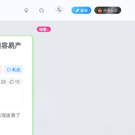
发布
开通会员
错过哦！
哈喽~
但容易产
私信
29
15
的出现改善了