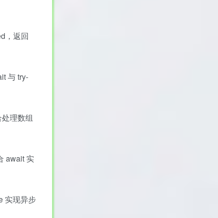
led，返回
与 try-
组合处理数组
wait 实
se 实现异步