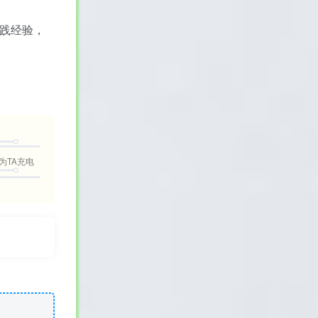
累实践经验，
为TA充电