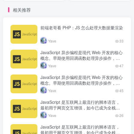
栈开发语言。从浏览器端的
栈开发语言。从浏览器端的
相关推荐
页面动态效果，到服务端的
页面动态效果，到服务端的
Node.js 运行...
Node.js 运行...
前端老哥看 PHP：JS 怎么处理大数据量渲染
Yave
33
JavaScript 异步编程是现代 Web 开发的核心
概念。早期使用回调函数处理异步操作，但
容易产生回调地狱。Promise 的出现改善了
Yave
47
异步代码的可读…
JavaScript 异步编程是现代 Web 开发的核心
概念。早期使用回调函数处理异步操作，但
容易产生回调地狱。Promise 的出现改善了
Yave
45
异步代码的可读…
JavaScript 是互联网上最流行的脚本语言，
最初用于网页交互增强，如今已成为全栈开
发语言。从浏览器端的页面动态效果，到服
Yave
26
务端的 Node.js 运行…
JavaScript 是互联网上最流行的脚本语言，
最初用于网页交互增强，如今已成为全栈开