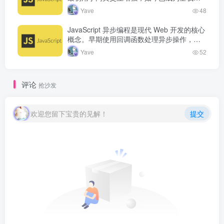
发语言。从浏览器端的页面动态效果，到服
Yave
48
务端的 Node.js 运行…
JavaScript 异步编程是现代 Web 开发的核心
概念。早期使用回调函数处理异步操作，但
容易产生回调地狱。Promise 的出现改善了
Yave
52
异步代码的可读…
评论
抢沙发
欢迎您留下宝贵的见解！
提交