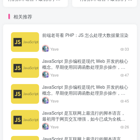
页交互增强，如今已成为全
页交互增强，如今已成为全
栈开发语言。从浏览器端的
栈开发语言。从浏览器端的
相关推荐
页面动态效果，到服务端的
页面动态效果，到服务端的
Node.js 运行...
Node.js 运行...
前端老哥看 PHP：JS 怎么处理大数据量渲染
Yave
33
JavaScript 异步编程是现代 Web 开发的核心
概念。早期使用回调函数处理异步操作，但
容易产生回调地狱。Promise 的出现改善了
Yave
47
异步代码的可读…
JavaScript 异步编程是现代 Web 开发的核心
概念。早期使用回调函数处理异步操作，但
容易产生回调地狱。Promise 的出现改善了
Yave
45
异步代码的可读…
JavaScript 是互联网上最流行的脚本语言，
最初用于网页交互增强，如今已成为全栈开
发语言。从浏览器端的页面动态效果，到服
Yave
26
务端的 Node.js 运行…
JavaScript 是互联网上最流行的脚本语言，