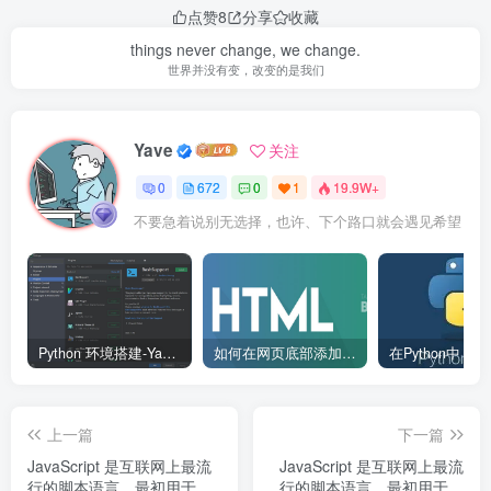
点赞
8
分享
收藏
things never change, we change.
世界并没有变，改变的是我们
Yave
关注
0
672
0
1
19.9W+
不要急着说别无选择，也许、下个路口就会遇见希望
Python 环境搭建-Yave520-专业开发者社区
如何在网页底部添加版权信息？
上一篇
下一篇
JavaScript 是互联网上最流
JavaScript 是互联网上最流
行的脚本语言，最初用于网
行的脚本语言，最初用于网