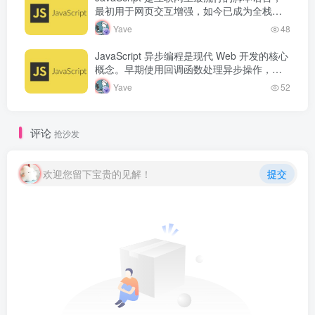
最初用于网页交互增强，如今已成为全栈开
发语言。从浏览器端的页面动态效果，到服
Yave
48
务端的 Node.js 运行…
JavaScript 异步编程是现代 Web 开发的核心
概念。早期使用回调函数处理异步操作，但
容易产生回调地狱。Promise 的出现改善了
Yave
52
异步代码的可读…
评论
抢沙发
欢迎您留下宝贵的见解！
提交