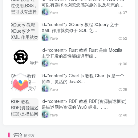
Yave520-专业
可以有选择地浏览您感兴趣的以及与您的
过使用 RSS，
开发者社区"
工…
您可以有选择
Yave
37
class="lazyload
地浏览您感兴
fit-cover
趣的以及与您
id=”content”> XQuery 教程 XQuery 之于
XQuery 教程
radius8">
的工...-
XML 作用就类似于 SQL 之…
XQuery 之于
Yave520-专业
XML 作用就类
Yave
52
开发者社区"
似于 SQL
class="lazyload
之...-
id=”content”> Rust 教程 Rust 是由 Mozilla
Rust 教程
fit-cover
Yave520-专业
主导开发的高性能编译型编…
Rust 是由
radius8">
开发者社区"
Mozilla 主导开
Yave
30
class="lazyload
发的高性能编
fit-cover
译型编...-
id=”content”> Chart.js 教程 Chart.js 是一个
Chart.js 教程
radius8">
Yave520-专业
简单、灵活的 JavaS…
Chart.js 是一
开发者社区"
个简单、灵活
Yave
29
class="lazyload
的 JavaS...-
fit-cover
Yave520-专业
id=”content”> RDF 教程 RDF(资源描述框架)
RDF 教程
radius8">
开发者社区"
是描述网络资源的 W3C 标准, ，…
RDF(资源描述
class="lazyload
框架)是描述网
Yave
40
fit-cover
络资源的
radius8">
W3C 标准,
，...-
评论
抢沙发