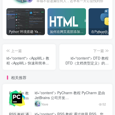
幸福不会遗漏任何人，迟早有一天它会找到你
Python 环境搭建-Yave520-专业开发者社区
如何在网页底部添加版权信息？
上一篇
下一篇
id="content"> <AppML> 教
id="content"> DTD 教程
程 <AppML> 快速和简单...
DTD（文档类型定义）的作
用是定义 XML 文档的合法构
建...
相关推荐
id=”content”> PyCharm 教程 PyCharm 是由
PyCharm 教
JetBrains 公司开发…
程 PyCharm
是由
Yave
52
JetBrains 公
司开发...-
id=”content”> RSS 教程 通过使用 RSS，您
RSS 教程 通