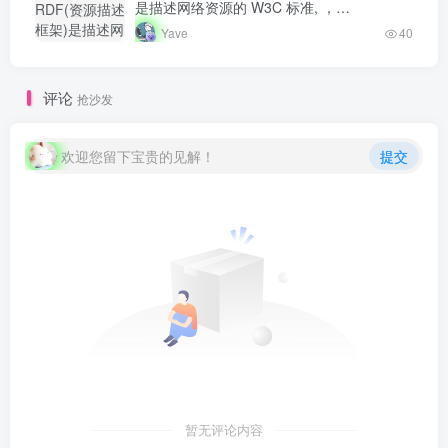
radius8">
开发者社区"
是描述网络资源的 W3C 标准, ，…
RDF(资源描述
class="lazyload
框架)是描述网
Yave
40
fit-cover
络资源的
radius8">
W3C 标准,
，...-
评论
抢沙发
Yave520-专业
开发者社区"
class="lazyload
欢迎您留下宝贵的见解！
提交
fit-cover
radius8">
暂无评论内容