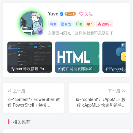
Yave
关注
0
672
0
1
20W+
永远面向阳光，这样你就看不见阴影了
Python 环境搭建-Yave520-专业开发者社区
如何在网页底部添加版权信息？
上一篇
下一篇
id="content"> PowerShell 教
id="content"> <AppML> 教
程 PowerShell（包括
程 <AppML> 快速和简单...
Windows ...
相关推荐