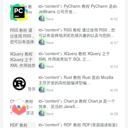
id=”content”> PyCharm 教程 PyCharm 是由
PyCharm 教
JetBrains 公司开发…
程 PyCharm
是由
Yave
52
JetBrains 公
司开发...-
id=”content”> RSS 教程 通过使用 RSS，您
RSS 教程 通
Yave520-专业
可以有选择地浏览您感兴趣的以及与您的
过使用 RSS，
开发者社区"
工…
您可以有选择
Yave
37
class="lazyload
地浏览您感兴
fit-cover
趣的以及与您
id=”content”> XQuery 教程 XQuery 之于
XQuery 教程
radius8">
的工...-
XML 作用就类似于 SQL 之…
XQuery 之于
Yave520-专业
XML 作用就类
Yave
52
开发者社区"
似于 SQL
class="lazyload
之...-
id=”content”> Rust 教程 Rust 是由 Mozilla
Rust 教程
fit-cover
Yave520-专业
主导开发的高性能编译型编…
Rust 是由
radius8">
开发者社区"
Mozilla 主导开
Yave
30
class="lazyload
发的高性能编
fit-cover
译型编...-
id=”content”> Chart.js 教程 Chart.js 是一个
Chart.js 教程
radius8">
Yave520-专业
简单、灵活的 JavaS…
Chart.js 是一
开发者社区"
个简单、灵活
Yave
29
class="lazyload
的 JavaS...-
fit-cover
Yave520-专业
id=”content”> RDF 教程 RDF(资源描述框架)
RDF 教程