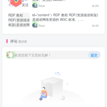
Chart.js 是一
开发者社区"
个简单、灵活
Yave
29
class="lazyload
的 JavaS...-
fit-cover
Yave520-专业
id=”content”> RDF 教程 RDF(资源描述框架)
RDF 教程
radius8">
开发者社区"
是描述网络资源的 W3C 标准, ，…
RDF(资源描述
class="lazyload
框架)是描述网
Yave
40
fit-cover
络资源的
radius8">
W3C 标准,
，...-
评论
抢沙发
Yave520-专业
开发者社区"
class="lazyload
欢迎您留下宝贵的见解！
提交
fit-cover
radius8">