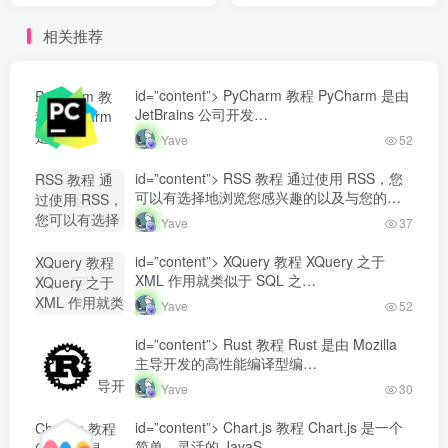
相关推荐
id=”content”> PyCharm 教程 PyCharm 是由
PyCharm 教
JetBrains 公司开发…
程 PyCharm
是由
Yave
52
JetBrains 公
司开发...-
id=”content”> RSS 教程 通过使用 RSS，您
RSS 教程 通
Yave520-专业
可以有选择地浏览您感兴趣的以及与您的
过使用 RSS，
开发者社区"
工…
您可以有选择
Yave
37
class="lazyload
地浏览您感兴
fit-cover
趣的以及与您
id=”content”> XQuery 教程 XQuery 之于
XQuery 教程
radius8">
的工...-
XML 作用就类似于 SQL 之…
XQuery 之于
Yave520-专业
XML 作用就类
Yave
52
开发者社区"
似于 SQL
class="lazyload
之...-
id=”content”> Rust 教程 Rust 是由 Mozilla
Rust 教程
fit-cover
Yave520-专业
主导开发的高性能编译型编…
Rust 是由
radius8">
开发者社区"
Mozilla 主导开
Yave
30
class="lazyload
发的高性能编
fit-cover
译型编...-
id=”content”> Chart.js 教程 Chart.js 是一个
Chart.js 教程
radius8">
Yave520-专业
简单、灵活的 JavaS…