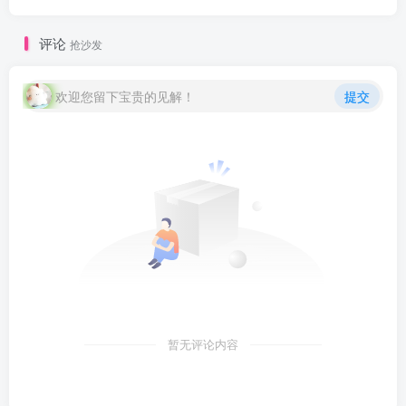
radius8">
W3C 标准,
，...-
评论
抢沙发
Yave520-专业
开发者社区"
class="lazyload
欢迎您留下宝贵的见解！
提交
fit-cover
radius8">
暂无评论内容