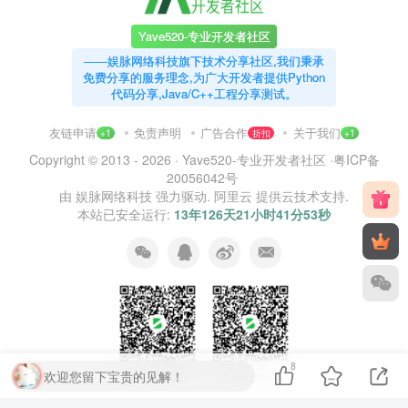
Yave520-专业开发者社区
——娱脉网络科技旗下技术分享社区,我们秉承
免费分享的服务理念,为广大开发者提供Python
代码分享,Java/C++工程分享测试。
友链申请
免责声明
广告合作
关于我们
+1
折扣
+1
Copyright © 2013 - 2026 ·
Yave520-专业开发者社区
·
粤ICP备
20056042号
由
娱脉网络科技
强力驱动.
阿里云
提供云技术支持.
本站已安全运行:
13年126天21小时41分53秒
8
欢迎您留下宝贵的见解！
扫码加QQ群
扫码加微信