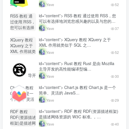
是由
Yave
52
JetBrains 公
司开发...-
id=”content”> RSS 教程 通过使用 RSS，您
RSS 教程 通
Yave520-专业
可以有选择地浏览您感兴趣的以及与您的
过使用 RSS，
开发者社区"
工…
您可以有选择
Yave
37
class="lazyload
地浏览您感兴
fit-cover
趣的以及与您
id=”content”> XQuery 教程 XQuery 之于
XQuery 教程
radius8">
的工...-
XML 作用就类似于 SQL 之…
XQuery 之于
Yave520-专业
XML 作用就类
Yave
52
开发者社区"
似于 SQL
class="lazyload
之...-
id=”content”> Rust 教程 Rust 是由 Mozilla
Rust 教程
fit-cover
Yave520-专业
主导开发的高性能编译型编…
Rust 是由
radius8">
开发者社区"
Mozilla 主导开
Yave
30
class="lazyload
发的高性能编
fit-cover
译型编...-
id=”content”> Chart.js 教程 Chart.js 是一个
Chart.js 教程
radius8">
Yave520-专业
简单、灵活的 JavaS…
Chart.js 是一
开发者社区"
个简单、灵活
Yave
29
class="lazyload
的 JavaS...-
fit-cover
Yave520-专业
id=”content”> RDF 教程 RDF(资源描述框架)
RDF 教程
radius8">
开发者社区"
是描述网络资源的 W3C 标准, ，…
RDF(资源描述
class="lazyload
框架)是描述网
Yave
40
fit-cover
络资源的