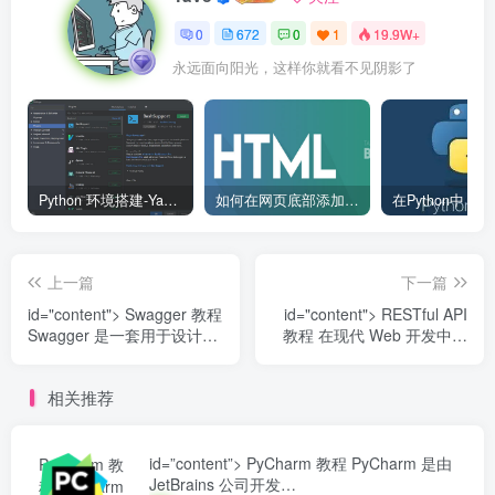
0
672
0
1
19.9W+
永远面向阳光，这样你就看不见阴影了
Python 环境搭建-Yave520-专业开发者社区
如何在网页底部添加版权信息？
上一篇
下一篇
id="content"> Swagger 教程
id="content"> RESTful API
Swagger 是一套用于设计、
教程 在现代 Web 开发中，
构建、文档化和测试...
RESTful A...
相关推荐
id=”content”> PyCharm 教程 PyCharm 是由
PyCharm 教
JetBrains 公司开发…
程 PyCharm