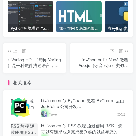
Python 环境搭建-Yave520-专业开发者社区
如何在网页底部添加版权信息？
上一篇
下一篇
> Verilog HDL（简称 Verilog
id="content"> Vue3 教程
）是一种硬件描述语言，用
Vue.js（读音 /vjuː/, 类似于
于数字电路的系统设计。可
view） ...
对...
相关推荐
id=”content”> PyCharm 教程 PyCharm 是由
PyCharm 教
JetBrains 公司开发…
程 PyCharm
是由
Yave
52
JetBrains 公
司开发...-
id=”content”> RSS 教程 通过使用 RSS，您
RSS 教程 通
Yave520-专业
可以有选择地浏览您感兴趣的以及与您的
过使用 RSS，