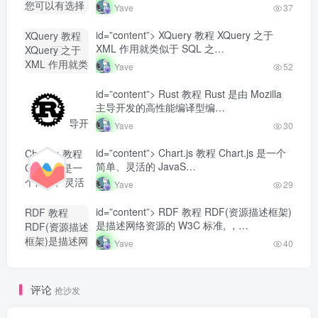
开发者社区"
工…
您可以有选择
Yave
37
class="lazyload
地浏览您感兴
fit-cover
趣的以及与您
id=”content”> XQuery 教程 XQuery 之于
XQuery 教程
radius8">
的工...-
XML 作用就类似于 SQL 之…
XQuery 之于
Yave520-专业
XML 作用就类
Yave
52
开发者社区"
似于 SQL
class="lazyload
之...-
id=”content”> Rust 教程 Rust 是由 Mozilla
Rust 教程
fit-cover
Yave520-专业
主导开发的高性能编译型编…
Rust 是由
radius8">
开发者社区"
Mozilla 主导开
Yave
30
class="lazyload
发的高性能编
fit-cover
译型编...-
id=”content”> Chart.js 教程 Chart.js 是一个
Chart.js 教程
radius8">
Yave520-专业
简单、灵活的 JavaS…
Chart.js 是一
开发者社区"
个简单、灵活
Yave
29
class="lazyload
的 JavaS...-
fit-cover
Yave520-专业
id=”content”> RDF 教程 RDF(资源描述框架)
RDF 教程
radius8">
开发者社区"
是描述网络资源的 W3C 标准, ，…
RDF(资源描述
class="lazyload
框架)是描述网
Yave
40
fit-cover
络资源的
radius8">
W3C 标准,
，...-
评论
抢沙发
Yave520-专业
开发者社区"