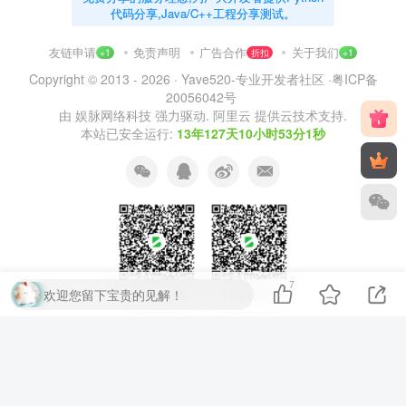
代码分享,Java/C++工程分享测试。
友链申请
免责声明
广告合作
关于我们
+1
折扣
+1
Copyright © 2013 - 2026 ·
Yave520-专业开发者社区
·
粤ICP备
20056042号
由
娱脉网络科技
强力驱动.
阿里云
提供云技术支持.
本站已安全运行:
13年127天10小时53分2秒
7
欢迎您留下宝贵的见解！
扫码加QQ群
扫码加微信