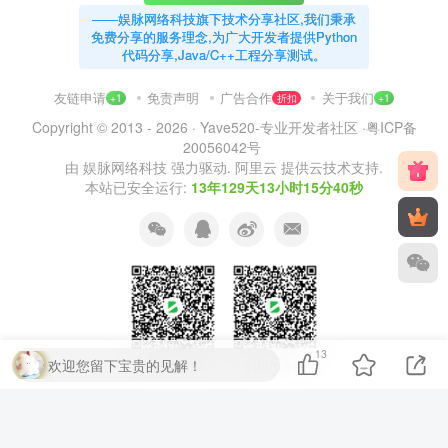
——娱脉网络科技旗下技术分享社区,我们秉承
免费分享的服务理念,为广大开发者提供Python
代码分享,Java/C++工程分享测试。
友链申请
免责声明
广告合作
关于我们
+1
折扣
+1
Copyright © 2013 - 2026 ·
Yave520-专业开发者社区
·
粤ICP备
20056042号
由
娱脉网络科技
强力驱动.
阿里云
提供云技术支持.
本站已安全运行:
13年129天13小时15分41秒
13
欢迎您留下宝贵的见解！
扫码加QQ群
扫码加微信