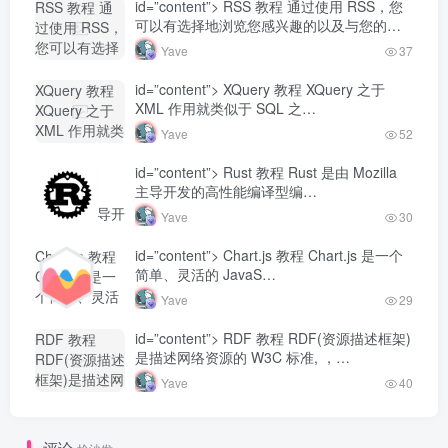
司开发...-
id=”content”> RSS 教程 通过使用 RSS，您
RSS 教程 通
Yave520-专业
可以有选择地浏览您感兴趣的以及与您的
过使用 RSS，
开发者社区"
工…
您可以有选择
Yave
37
class="lazyload
地浏览您感兴
fit-cover
趣的以及与您
id=”content”> XQuery 教程 XQuery 之于
XQuery 教程
radius8">
的工...-
XML 作用就类似于 SQL 之…
XQuery 之于
Yave520-专业
XML 作用就类
Yave
52
开发者社区"
似于 SQL
class="lazyload
之...-
id=”content”> Rust 教程 Rust 是由 Mozilla
Rust 教程
fit-cover
Yave520-专业
主导开发的高性能编译型编…
Rust 是由
radius8">
开发者社区"
Mozilla 主导开
Yave
30
class="lazyload
发的高性能编
fit-cover
译型编...-
id=”content”> Chart.js 教程 Chart.js 是一个
Chart.js 教程
radius8">
Yave520-专业
简单、灵活的 JavaS…
Chart.js 是一
开发者社区"
个简单、灵活
Yave
29
class="lazyload
的 JavaS...-
fit-cover
Yave520-专业
id=”content”> RDF 教程 RDF(资源描述框架)
RDF 教程
radius8">
开发者社区"
是描述网络资源的 W3C 标准, ，…
RDF(资源描述
class="lazyload
框架)是描述网
Yave
40
fit-cover
络资源的
radius8">
W3C 标准,
，...-
评论