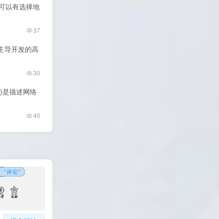
S，您可以有选择地
37
lla 主导开发的高
30
述框架)是描述网络
40