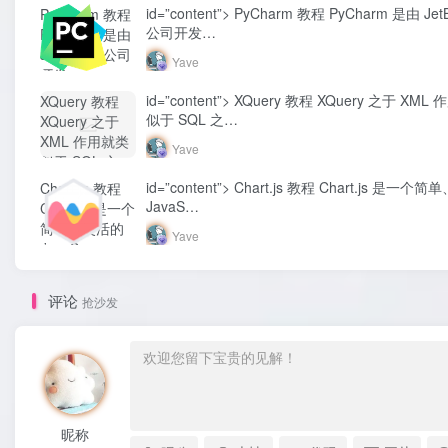
id=”content”> PyCharm 教程 PyCharm 是由 JetB
PyCharm 教程
公司开发…
PyCharm 是由
JetBrains 公司
Yave
开发...-
Yave520-专业
id=”content”> XQuery 教程 XQuery 之于 XM
XQuery 教程
开发者社区"
似于 SQL 之…
XQuery 之于
class="lazyload
XML 作用就类
Yave
fit-cover
似于 SQL 之...-
radius8">
Yave520-专业
id=”content”> Chart.js 教程 Chart.js 是一
Chart.js 教程
开发者社区"
JavaS…
Chart.js 是一个
class="lazyload
简单、灵活的
Yave
fit-cover
JavaS...-
radius8">
Yave520-专业
开发者社区"
评论
抢沙发
class="lazyload
fit-cover
radius8">
昵称