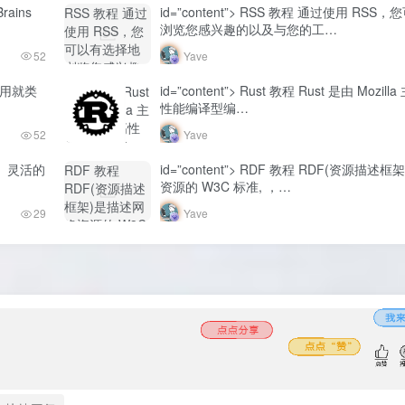
rains
id=”content”> RSS 教程 通过使用 RS
RSS 教程 通过
浏览您感兴趣的以及与您的工…
使用 RSS，您
可以有选择地
52
Yave
浏览您感兴趣
的以及与您的
L 作用就类
id=”content”> Rust 教程 Rust 是由 Mozi
Rust 教程 Rust
工...-Yave520-
性能编译型编…
是由 Mozilla 主
专业开发者社
导开发的高性
52
Yave
区"
能编译型编...-
class="lazyload
Yave520-专业
个简单、灵活的
id=”content”> RDF 教程 RDF(资源描
RDF 教程
fit-cover
开发者社区"
资源的 W3C 标准, ，…
RDF(资源描述
radius8">
class="lazyload
框架)是描述网
29
Yave
fit-cover
络资源的 W3C
radius8">
标准, ，...-
Yave520-专业
开发者社区"
class="lazyload
fit-cover
radius8">