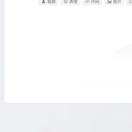
昵称
表情
代码
图片