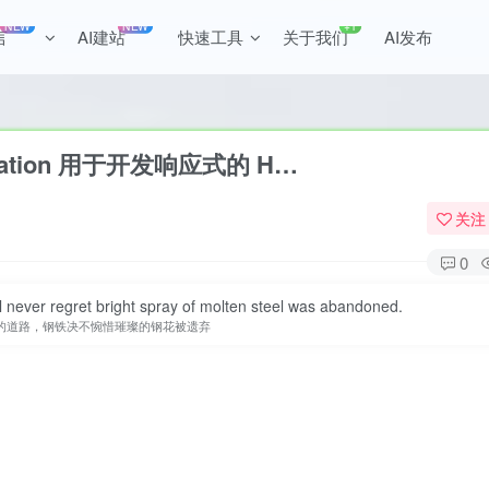
NEW
NEW
+1
言
AI建站
快速工具
关于我们
AI发布
全站积分可通过签到和每日任务获取，可别
oundation 用于开发响应式的 H…
关注
0
ill never regret bright spray of molten steel was abandoned.
的道路，钢铁决不惋惜璀璨的钢花被遗弃