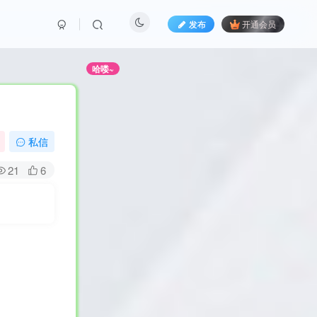
发布
开通会员
错过哦！
哈喽~
私信
21
6