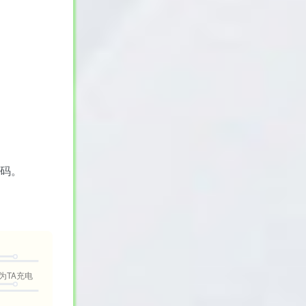
代码。
为TA充电