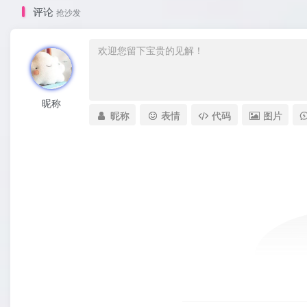
开发者社区"
评论
抢沙发
class="lazyload
fit-cover
radius8">
昵称
昵称
表情
代码
图片