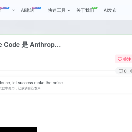
NEW
NEW
+1
言
AI建站
快速工具
关于我们
AI发布
de Code 是 Anthrop…
关注
0
ilence, let success make the noise.
沉默中努力，让成功自己发声