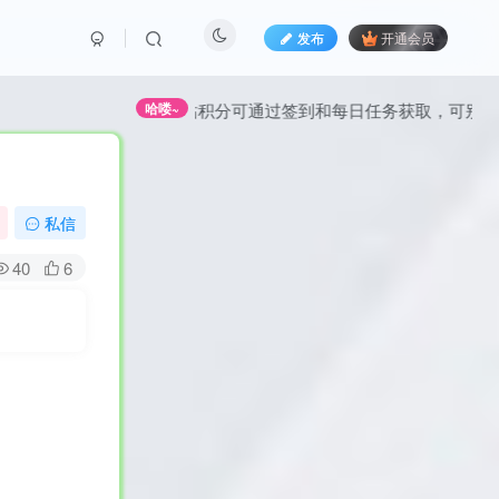
发布
开通会员
全站积分可通过签到和每日任务获取，可别错过哦！
哈喽~
私信
40
6