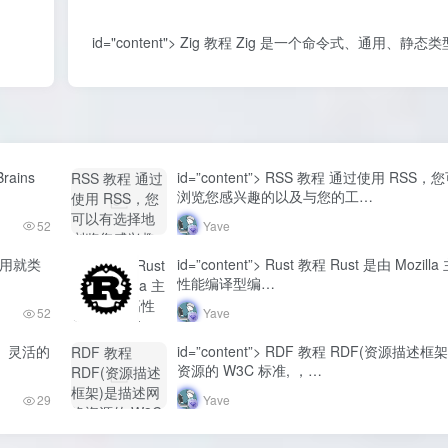
id="content"> Zig 教程 Zig 是一个命令式、通用、
rains
id=”content”> RSS 教程 通过使用 RS
RSS 教程 通过
浏览您感兴趣的以及与您的工…
使用 RSS，您
可以有选择地
52
Yave
浏览您感兴趣
的以及与您的
L 作用就类
id=”content”> Rust 教程 Rust 是由 Mozi
Rust 教程 Rust
工...-Yave520-
性能编译型编…
是由 Mozilla 主
专业开发者社
导开发的高性
52
Yave
区"
能编译型编...-
class="lazyload
Yave520-专业
个简单、灵活的
id=”content”> RDF 教程 RDF(资源描
RDF 教程
fit-cover
开发者社区"
资源的 W3C 标准, ，…
RDF(资源描述
radius8">
class="lazyload
框架)是描述网
29
Yave
fit-cover
络资源的 W3C
radius8">
标准, ，...-