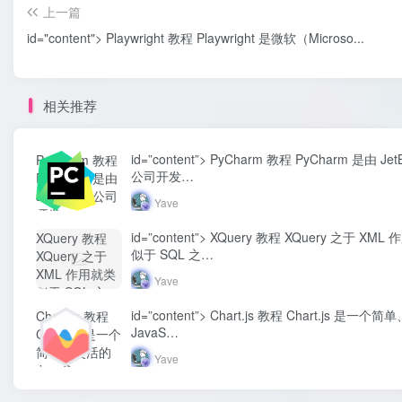
上一篇
id="content"> Playwright 教程 Playwright 是微软（Microso...
相关推荐
id=”content”> PyCharm 教程 PyCharm 是由 JetB
PyCharm 教程
公司开发…
PyCharm 是由
JetBrains 公司
Yave
开发...-
Yave520-专业
id=”content”> XQuery 教程 XQuery 之于 XM
XQuery 教程
开发者社区"
似于 SQL 之…
XQuery 之于
class="lazyload
XML 作用就类
Yave
fit-cover
似于 SQL 之...-
radius8">
Yave520-专业
id=”content”> Chart.js 教程 Chart.js 是一
Chart.js 教程
开发者社区"
JavaS…
Chart.js 是一个
class="lazyload
简单、灵活的
Yave
fit-cover
JavaS...-
radius8">
Yave520-专业