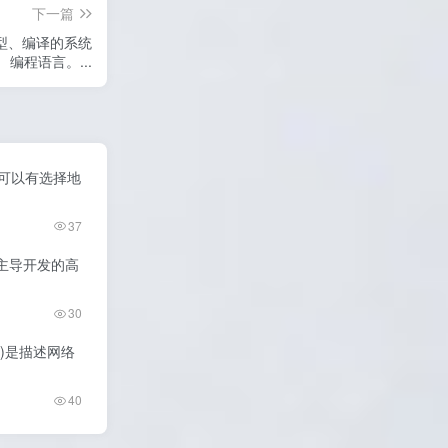
下一篇
静态类型、编译的系统
编程语言。...
S，您可以有选择地
37
lla 主导开发的高
30
述框架)是描述网络
40