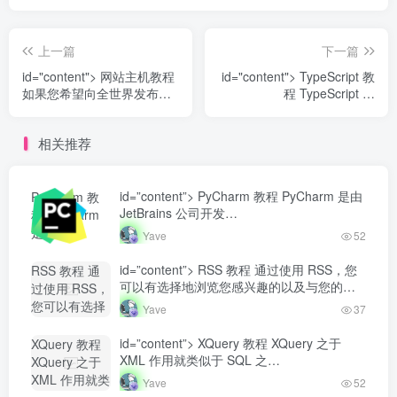
上一篇
下一篇
id="content"> 网站主机教程
id="content"> TypeScript 教
如果您希望向全世界发布自
程 TypeScript 是
己的网站，那么您的网站就
JavaScrip...
需要被放置...
相关推荐
id=”content”> PyCharm 教程 PyCharm 是由
PyCharm 教
JetBrains 公司开发…
程 PyCharm
是由
Yave
52
JetBrains 公
司开发...-
id=”content”> RSS 教程 通过使用 RSS，您
RSS 教程 通
Yave520-专业
可以有选择地浏览您感兴趣的以及与您的
过使用 RSS，
开发者社区"
工…
您可以有选择
Yave
37
class="lazyload
地浏览您感兴
fit-cover
趣的以及与您
id=”content”> XQuery 教程 XQuery 之于
XQuery 教程
radius8">
的工...-
XML 作用就类似于 SQL 之…
XQuery 之于
Yave520-专业
XML 作用就类
Yave
52
开发者社区"