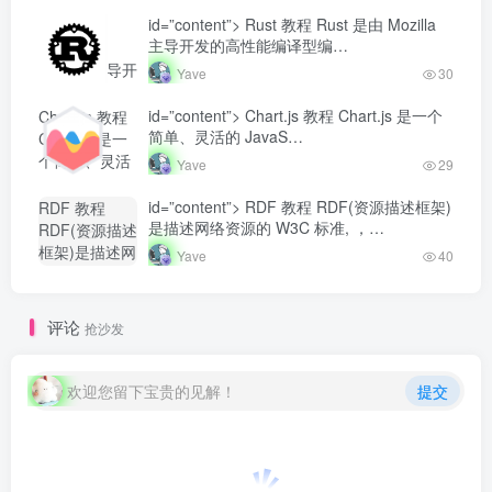
似于 SQL
class="lazyload
之...-
id=”content”> Rust 教程 Rust 是由 Mozilla
Rust 教程
fit-cover
Yave520-专业
主导开发的高性能编译型编…
Rust 是由
radius8">
开发者社区"
Mozilla 主导开
Yave
30
class="lazyload
发的高性能编
fit-cover
译型编...-
id=”content”> Chart.js 教程 Chart.js 是一个
Chart.js 教程
radius8">
Yave520-专业
简单、灵活的 JavaS…
Chart.js 是一
开发者社区"
个简单、灵活
Yave
29
class="lazyload
的 JavaS...-
fit-cover
Yave520-专业
id=”content”> RDF 教程 RDF(资源描述框架)
RDF 教程
radius8">
开发者社区"
是描述网络资源的 W3C 标准, ，…
RDF(资源描述
class="lazyload
框架)是描述网
Yave
40
fit-cover
络资源的
radius8">
W3C 标准,
，...-
评论
抢沙发
Yave520-专业
开发者社区"
class="lazyload
欢迎您留下宝贵的见解！
提交
fit-cover
radius8">