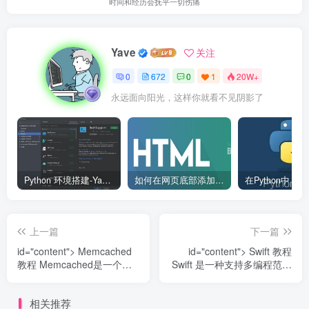
时间和经历会抚平一切伤痛
Yave
关注
0
672
0
1
20W+
永远面向阳光，这样你就看不见阴影了
Python 环境搭建-Yave520-专业开发者社区
如何在网页底部添加版权信息？
上一篇
下一篇
id="content"> Memcached
id="content"> Swift 教程
教程 Memcached是一个自
Swift 是一种支持多编程范式
由开源的，高性能，分...
和编译式的开源编程语言...
相关推荐