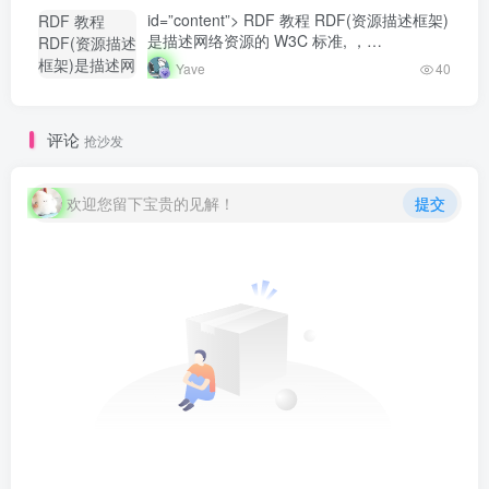
fit-cover
Yave520-专业
id=”content”> RDF 教程 RDF(资源描述框架)
RDF 教程
radius8">
开发者社区"
是描述网络资源的 W3C 标准, ，…
RDF(资源描述
class="lazyload
框架)是描述网
Yave
40
fit-cover
络资源的
radius8">
W3C 标准,
，...-
评论
抢沙发
Yave520-专业
开发者社区"
class="lazyload
欢迎您留下宝贵的见解！
提交
fit-cover
radius8">