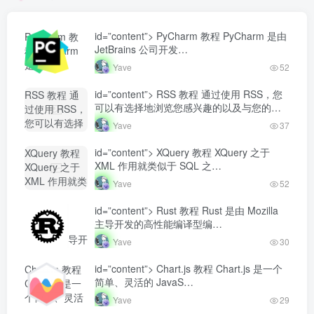
id=”content”> PyCharm 教程 PyCharm 是由
PyCharm 教
JetBrains 公司开发…
程 PyCharm
是由
Yave
52
JetBrains 公
司开发...-
id=”content”> RSS 教程 通过使用 RSS，您
RSS 教程 通
Yave520-专业
可以有选择地浏览您感兴趣的以及与您的
过使用 RSS，
开发者社区"
工…
您可以有选择
Yave
37
class="lazyload
地浏览您感兴
fit-cover
趣的以及与您
id=”content”> XQuery 教程 XQuery 之于
XQuery 教程
radius8">
的工...-
XML 作用就类似于 SQL 之…
XQuery 之于
Yave520-专业
XML 作用就类
Yave
52
开发者社区"
似于 SQL
class="lazyload
之...-
id=”content”> Rust 教程 Rust 是由 Mozilla
Rust 教程
fit-cover
Yave520-专业
主导开发的高性能编译型编…
Rust 是由
radius8">
开发者社区"
Mozilla 主导开
Yave
30
class="lazyload
发的高性能编
fit-cover
译型编...-
id=”content”> Chart.js 教程 Chart.js 是一个
Chart.js 教程
radius8">
Yave520-专业
简单、灵活的 JavaS…
Chart.js 是一
开发者社区"
个简单、灵活
Yave
29
class="lazyload
的 JavaS...-