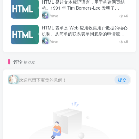
HTML 是超文本标记语言，用于构建网页结
构。1991 年 Tim Berners-Lee 发明了
HTML，此后经历多个版本演进，现行标准为
Yave
46
HTML5…
HTML 表单是 Web 应用收集用户数据的核心
机制。从简单的联系表单到复杂的申请流
程，表单几乎无处不在。掌握表单创建和处
Yave
48
理是 Web 开发者的必备技能。
评论
抢沙发
欢迎您留下宝贵的见解！
提交