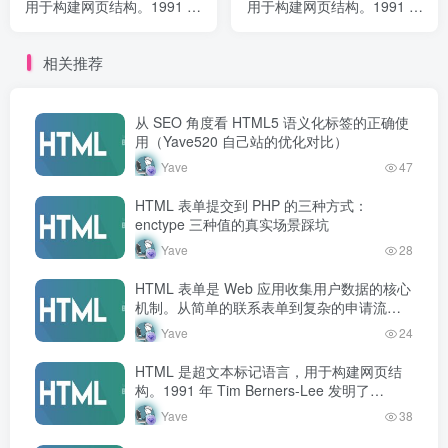
用于构建网页结构。1991 年
用于构建网页结构。1991 年
Tim Berners-Lee 发明了
Tim Berners-Lee 发明了
HTML，此后经历多个版本
HTML，此后经历多个版本
相关推荐
演进，现行标准为 HTML5...
演进，现行标准为 HTML5...
从 SEO 角度看 HTML5 语义化标签的正确使
用（Yave520 自己站的优化对比）
Yave
47
HTML 表单提交到 PHP 的三种方式：
enctype 三种值的真实场景踩坑
Yave
28
HTML 表单是 Web 应用收集用户数据的核心
机制。从简单的联系表单到复杂的申请流
程，表单几乎无处不在。掌握表单创建和处
Yave
24
理是 Web 开发者的必备技能。
HTML 是超文本标记语言，用于构建网页结
构。1991 年 Tim Berners-Lee 发明了
HTML，此后经历多个版本演进，现行标准为
Yave
38
HTML5…