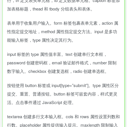
行，th 定义表头单元格，td 定义数据单元格。caption 标签添
加表格标题，thead 和 tbody 分组表头和表体。
表单用于收集用户输入。form 标签包裹表单元素，action 属
性指定提交地址，method 属性指定提交方法。input 是多功
能输入标签，type 属性决定其行为。
input 标签的 type 属性值丰富。text 创建单行文本框，
password 创建密码框，email 验证邮件格式，number 限制
数字输入。checkbox 创建复选框，radio 创建单选框。
按钮使用 button 标签或 input[type=”submit”]。type 属性区分
提交、重置、普通按钮。button 标签可嵌套内容，样式更灵
活。点击事件通过 JavaScript 处理。
textarea 创建多行文本输入框。cols 和 rows 属性设置列数和
行数。placeholder 属性提供输入提示。maxlength 限制输入