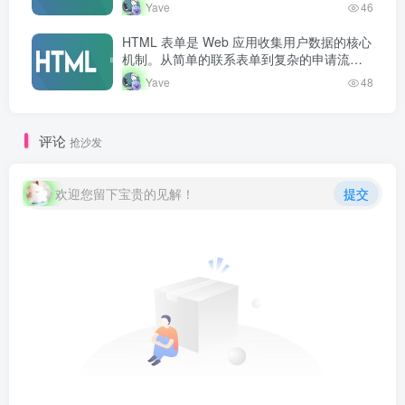
HTML，此后经历多个版本演进，现行标准为
Yave
46
HTML5…
HTML 表单是 Web 应用收集用户数据的核心
机制。从简单的联系表单到复杂的申请流
程，表单几乎无处不在。掌握表单创建和处
Yave
48
理是 Web 开发者的必备技能。
评论
抢沙发
欢迎您留下宝贵的见解！
提交