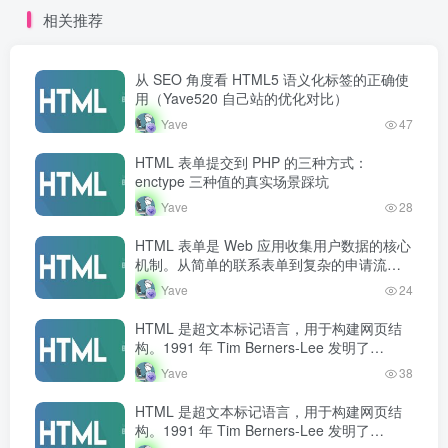
请流程，表单几乎无处不
请流程，表单几乎无处不
相关推荐
在。掌握表单创建和处理是
在。掌握表单创建和处理是
Web 开发者的必备技能。
Web 开发者的必备技能。
从 SEO 角度看 HTML5 语义化标签的正确使
用（Yave520 自己站的优化对比）
Yave
47
HTML 表单提交到 PHP 的三种方式：
enctype 三种值的真实场景踩坑
Yave
28
HTML 表单是 Web 应用收集用户数据的核心
机制。从简单的联系表单到复杂的申请流
程，表单几乎无处不在。掌握表单创建和处
Yave
24
理是 Web 开发者的必备技能。
HTML 是超文本标记语言，用于构建网页结
构。1991 年 Tim Berners-Lee 发明了
HTML，此后经历多个版本演进，现行标准为
Yave
38
HTML5…
HTML 是超文本标记语言，用于构建网页结
构。1991 年 Tim Berners-Lee 发明了