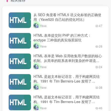
在。掌握表单创建和处理是
在。掌握表单创建和处理是
Web 开发者的必备技能。
Web 开发者的必备技能。
从 SEO 角度看 HTML5 语义化标签的正确使
用（Yave520 自己站的优化对比）
Yave
47
HTML 表单提交到 PHP 的三种方式：
enctype 三种值的真实场景踩坑
Yave
28
HTML 表单是 Web 应用收集用户数据的核心
机制。从简单的联系表单到复杂的申请流
程，表单几乎无处不在。掌握表单创建和处
Yave
24
理是 Web 开发者的必备技能。
HTML 是超文本标记语言，用于构建网页结
构。1991 年 Tim Berners-Lee 发明了
HTML，此后经历多个版本演进，现行标准为
Yave
38
HTML5…
HTML 是超文本标记语言，用于构建网页结
构。1991 年 Tim Berners-Lee 发明了
HTML，此后经历多个版本演进，现行标准为
Yave
46