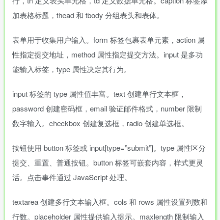
行，th 定义表头单元格，td 定义数据单元格。caption 标签添
加表格标题，thead 和 tbody 分组表头和表体。
表单用于收集用户输入。form 标签包裹表单元素，action 属
性指定提交地址，method 属性指定提交方法。input 是多功
能输入标签，type 属性决定其行为。
input 标签的 type 属性值丰富。text 创建单行文本框，
password 创建密码框，email 验证邮件格式，number 限制
数字输入。checkbox 创建复选框，radio 创建单选框。
按钮使用 button 标签或 input[type=”submit”]。type 属性区分
提交、重置、普通按钮。button 标签可嵌套内容，样式更灵
活。点击事件通过 JavaScript 处理。
textarea 创建多行文本输入框。cols 和 rows 属性设置列数和
行数。placeholder 属性提供输入提示。maxlength 限制输入