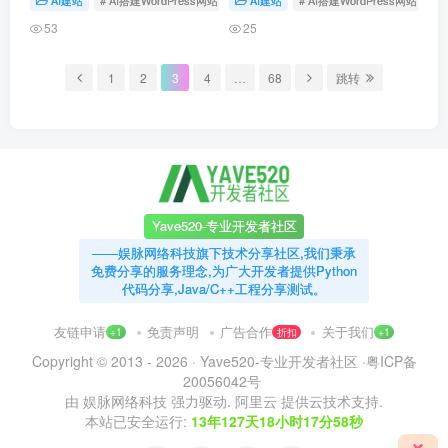
AI建站
# AI搭建WordPress网站
AI建站
# AI搭建WordPress网站
出人工智能概念，此后经历多
量文本数据的预训练，获得了
次发展高潮和低谷，如今深度
强大的语言理解和生成能力，
53
25
学习技术将 AI 推…
正在深刻改变人机交互的方
式。
1
2
3
4
…
68
跳转
Yave520-专业开发者社区
——娱脉网络科技旗下技术分享社区,我们秉承
免费分享的服务理念,为广大开发者提供Python
代码分享,Java/C++工程分享测试。
友链申请
免责声明
广告合作
关于我们
+1
折扣
+1
Copyright © 2013 - 2026 ·
Yave520-专业开发者社区
·
粤ICP备
20056042号
由
娱脉网络科技
强力驱动.
阿里云
提供云技术支持.
本站已安全运行:
13年127天18小时17分58秒