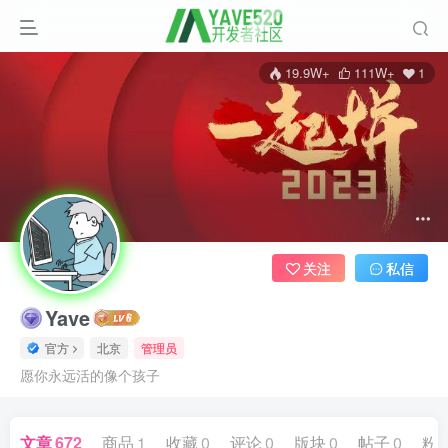
19.9W+
111W+
1
关注
私信
Yave
官方
北京
管理员
愿你永远活的像个孩子
文章
672
商品
1
收藏
0
评论
0
版块
0
帖子
0
粉