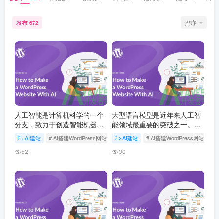
发布
排序
672
人工智能是计算机科学的一个
大型语言模型是近年来人工智
分支，致力于创造智能机器。
能领域最重要的突破之一。这
1956 年达特茅斯会议首次提
些基于深度学习的模型通过海
AI建站
# AI搭建WordPress网站
AI建站
# AI搭建WordPress网站
出人工智能概念，此后经历多
量文本数据的预训练，获得了
次发展高潮和低谷，如今深度
强大的语言理解和生成能力，
52
30
学习技术将 AI 推…
正在深刻改变人机交互的方
式。