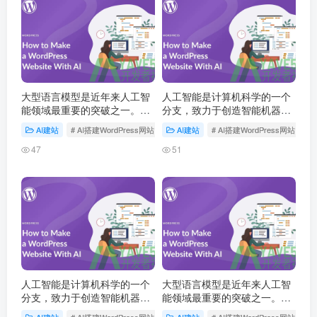
大型语言模型是近年来人工智
人工智能是计算机科学的一个
能领域最重要的突破之一。这
分支，致力于创造智能机器。
些基于深度学习的模型通过海
1956 年达特茅斯会议首次提
AI建站
# AI搭建WordPress网站
AI建站
# AI搭建WordPress网站
量文本数据的预训练，获得了
出人工智能概念，此后经历多
强大的语言理解和生成能力，
次发展高潮和低谷，如今深度
47
51
正在深刻改变人机交互的方
学习技术将 AI 推…
式。
人工智能是计算机科学的一个
大型语言模型是近年来人工智
分支，致力于创造智能机器。
能领域最重要的突破之一。这
1956 年达特茅斯会议首次提
些基于深度学习的模型通过海