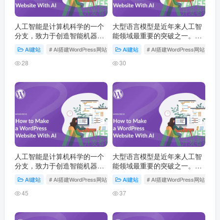
人工智能是计算机科学的一个
大型语言模型是近年来人工智
分支，致力于创造智能机器。
能领域最重要的突破之一。这
1956 年达特茅斯会议首次提
些基于深度学习的模型通过海
AI建站
# AI搭建WordPress网站
AI建站
# AI搭建WordPress网站
出人工智能概念，此后经历多
量文本数据的预训练，获得了
次发展高潮和低谷，如今深度
强大的语言理解和生成能力，
28
30
学习技术将 AI 推…
正在深刻改变人机交互的方
式。
人工智能是计算机科学的一个
大型语言模型是近年来人工智
分支，致力于创造智能机器。
能领域最重要的突破之一。这
1956 年达特茅斯会议首次提
些基于深度学习的模型通过海
AI建站
# AI搭建WordPress网站
AI建站
# AI搭建WordPress网站
出人工智能概念，此后经历多
量文本数据的预训练，获得了
次发展高潮和低谷，如今深度
强大的语言理解和生成能力，
45
37
学习技术将 AI 推…
正在深刻改变人机交互的方
式。