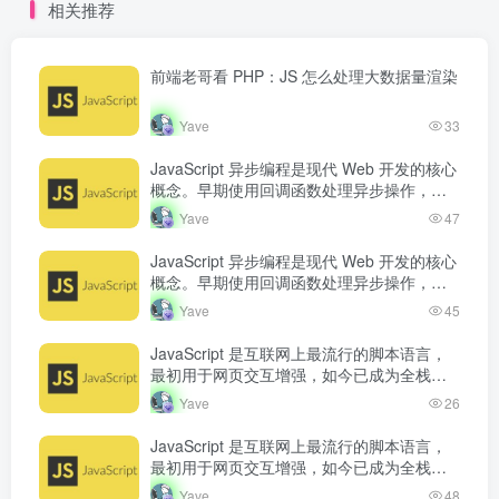
相关推荐
前端老哥看 PHP：JS 怎么处理大数据量渲染
Yave
33
JavaScript 异步编程是现代 Web 开发的核心
概念。早期使用回调函数处理异步操作，但
容易产生回调地狱。Promise 的出现改善了
Yave
47
异步代码的可读…
JavaScript 异步编程是现代 Web 开发的核心
概念。早期使用回调函数处理异步操作，但
容易产生回调地狱。Promise 的出现改善了
Yave
45
异步代码的可读…
JavaScript 是互联网上最流行的脚本语言，
最初用于网页交互增强，如今已成为全栈开
发语言。从浏览器端的页面动态效果，到服
Yave
26
务端的 Node.js 运行…
JavaScript 是互联网上最流行的脚本语言，
最初用于网页交互增强，如今已成为全栈开
发语言。从浏览器端的页面动态效果，到服
Yave
48