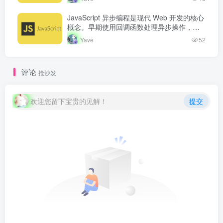
务端的 Node.js 运行…
JavaScript 异步编程是现代 Web 开发的核心
概念。早期使用回调函数处理异步操作，但
容易产生回调地狱。Promise 的出现改善了
Yave
52
异步代码的可读…
评论
抢沙发
欢迎您留下宝贵的见解！
提交