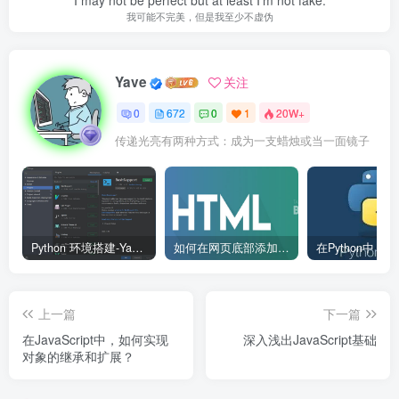
I may not be perfect but at least I’m not fake.
我可能不完美，但是我至少不虚伪
Yave
关注
0
672
0
1
20W+
传递光亮有两种方式：成为一支蜡烛或当一面镜子
Python 环境搭建-Yave520-专业开发者社区
如何在网页底部添加版权信息？
上一篇
下一篇
在JavaScript中，如何实现
深入浅出JavaScript基础
对象的继承和扩展？