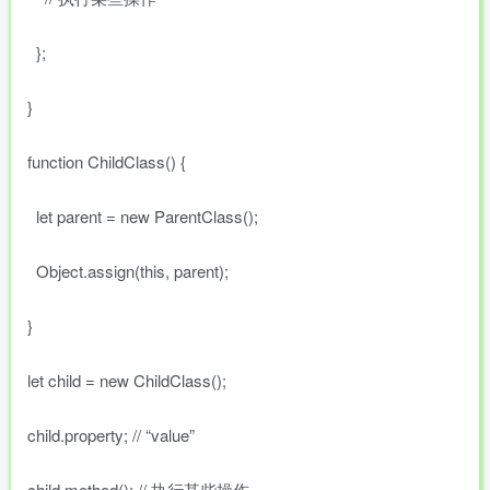
};
}
function ChildClass() {
let parent = new ParentClass();
Object.assign(this, parent);
}
let child = new ChildClass();
child.property; // “value”
child.method(); // 执行某些操作