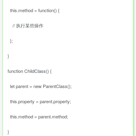
this.method = function() {
// 执行某些操作
};
}
function ChildClass() {
let parent = new ParentClass();
this.property = parent.property;
this.method = parent.method;
}