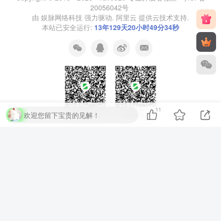
20056042号
由
娱脉网络科技
强力驱动.
阿里云
提供云技术支持.
本站已安全运行:
13年129天20小时49分35秒
11
欢迎您留下宝贵的见解！
扫码加QQ群
扫码加微信
⚡
代码运行测试