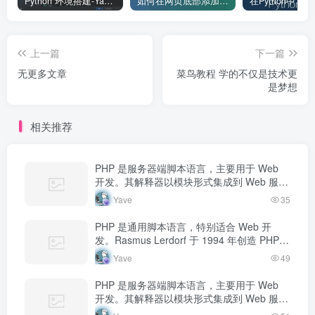
Python 环境搭建-Yave520-专业开发者社区
如何在网页底部添加版权信息？
上一篇
下一篇
无更多文章
菜鸟教程 学的不仅是技术更
是梦想
相关推荐
PHP 是服务器端脚本语言，主要用于 Web
开发。其解释器以模块形式集成到 Web 服务
器中，当收到请求时执行 PHP 代码，生成动
Yave
35
态内容返回给客户端。
PHP 是通用脚本语言，特别适合 Web 开
发。Rasmus Lerdorf 于 1994 年创造 PHP，
最初用于追踪个人简历访问量。如今 PHP 驱
Yave
49
动…
PHP 是服务器端脚本语言，主要用于 Web
开发。其解释器以模块形式集成到 Web 服务
器中，当收到请求时执行 PHP 代码，生成动