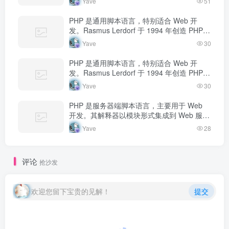
Yave
51
态内容返回给客户端。
PHP 是通用脚本语言，特别适合 Web 开
发。Rasmus Lerdorf 于 1994 年创造 PHP，
最初用于追踪个人简历访问量。如今 PHP 驱
Yave
30
动…
PHP 是通用脚本语言，特别适合 Web 开
发。Rasmus Lerdorf 于 1994 年创造 PHP，
最初用于追踪个人简历访问量。如今 PHP 驱
Yave
30
动…
PHP 是服务器端脚本语言，主要用于 Web
开发。其解释器以模块形式集成到 Web 服务
器中，当收到请求时执行 PHP 代码，生成动
Yave
28
态内容返回给客户端。
评论
抢沙发
欢迎您留下宝贵的见解！
提交