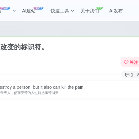
NEW
NEW
+1
言
AI建站
快速工具
关于我们
AI发布
全站积分可通过签到和每日任
被改变的标识符。
关注
0
estroy a person, but it also can kill the pain.
够毁灭人，然而受苦的人也能把痛苦消灭
。