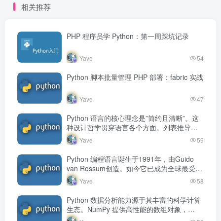
相关推荐
试 Python 程序。
PHP 程序员学 Python：第一周踩坑记录
Yave
54
Python 脚本批量管理 PHP 部署：fabric 实战
Yave
47
Python 语言的核心理念是”简约且清晰”。这
种设计哲学贯穿语言各个方面。列表推导式
用一行代码完成循环和转换，生成器表达式
Yave
59
按需产生数据，lambda 表…
Python 编程语言诞生于1991年，由Guido
van Rossum创造。如今它已成为全球最受欢
迎的编程语言之一，在数据分析、人工智
Yave
58
能、Web开发、…
Python 数据分析能力源于其丰富的科学计算
生态。NumPy 提供高性能的数组对象，
pandas 建立在 NumPy 之上，擅长处理表格