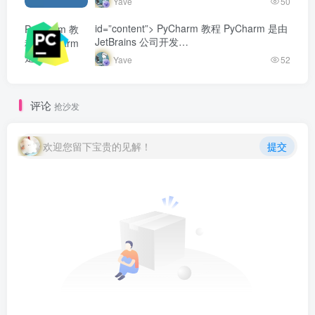
Yave
50
数据。Matpl…
id=”content”> PyCharm 教程 PyCharm 是由
PyCharm 教
JetBrains 公司开发…
程 PyCharm
是由
Yave
52
JetBrains 公
司开发...-
Yave520-专业
评论
抢沙发
开发者社区"
class="lazyload
fit-cover
欢迎您留下宝贵的见解！
提交
radius8">