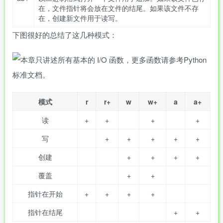
在，文件指针将会放在文件的结尾。如果该文件不存
在，创建新文件用于读写。
下图很好的总结了这几种模式：
模式
r
r+
w
w+
a
a+
读
+
+
+
+
写
+
+
+
+
+
创建
+
+
+
+
覆盖
+
+
指针在开始
+
+
+
+
指针在结尾
+
+