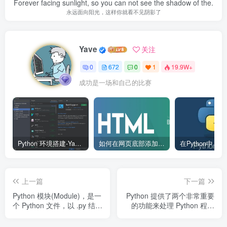
Forever facing sunlight, so you can not see the shadow of the.
永远面向阳光，这样你就看不见阴影了
Yave
关注
0
672
0
1
19.9W+
成功是一场和自己的比赛
Python 环境搭建-Yave520-专业开发者社区
如何在网页底部添加版权信息？
上一篇
下一篇
Python 模块(Module)，是一
Python 提供了两个非常重要
个 Python 文件，以 .py 结
的功能来处理 Python 程序
尾，包含了 Python 对象定
在运行中出现的异常和错
义和Python语句。
误。你可以使用该功能来调