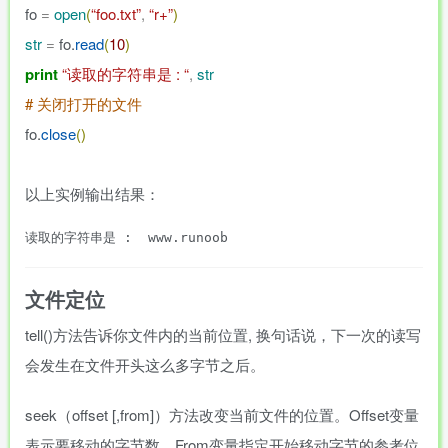
fo
=
open
(
“foo.txt”
,
“r+”
)
str
=
fo.
read
(
10
)
print
“读取的字符串是 : “
,
str
# 关闭打开的文件
fo.
close
(
)
以上实例输出结果：
文件定位
tell()方法告诉你文件内的当前位置, 换句话说，下一次的读写
会发生在文件开头这么多字节之后。
seek（offset [,from]）方法改变当前文件的位置。Offset变量
表示要移动的字节数。From变量指定开始移动字节的参考位