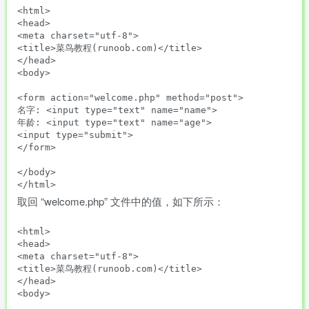
<html>

<head>

<meta charset="utf-8">

<title>菜鸟教程(runoob.com)</title>

</head>

<body>

<form action="welcome.php" method="post">

名字: <input type="text" name="name">

年龄: <input type="text" name="age">

<input type="submit">

</form>

</body>

取回 “welcome.php” 文件中的值，如下所示：
<html>

<head>

<meta charset="utf-8">

<title>菜鸟教程(runoob.com)</title>

</head>

<body>
