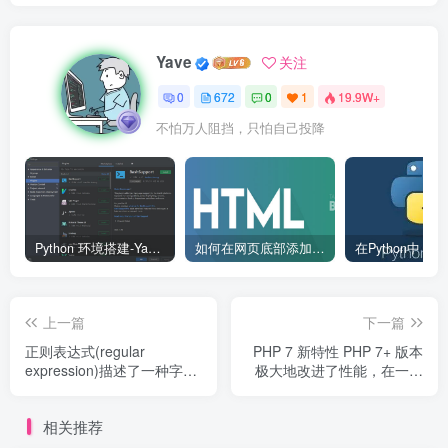
Yave
关注
0
672
0
1
19.9W+
不怕万人阻挡，只怕自己投降
Python 环境搭建-Yave520-专业开发者社区
如何在网页底部添加版权信息？
上一篇
下一篇
正则表达式(regular
PHP 7 新特性 PHP 7+ 版本
expression)描述了一种字符
极大地改进了性能，在一些
串匹配的模式，可以用来检
WordPress基准测试当中，
查一个串是否含有某种子
性能可以达到PHP 5.6的3
相关推荐
串、将匹配的子串做替换或
倍。
者从某个串中取出符合某个