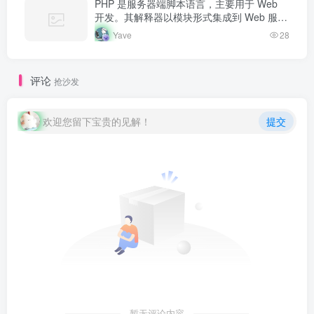
PHP 是服务器端脚本语言，主要用于 Web
开发。其解释器以模块形式集成到 Web 服务
器中，当收到请求时执行 PHP 代码，生成动
Yave
28
态内容返回给客户端。
评论
抢沙发
欢迎您留下宝贵的见解！
提交
暂无评论内容