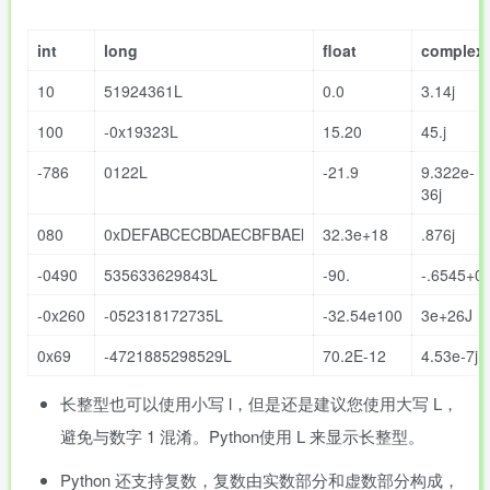
int
long
float
complex
10
51924361L
0.0
3.14j
100
-0x19323L
15.20
45.j
-786
0122L
-21.9
9.322e-
36j
080
0xDEFABCECBDAECBFBAEl
32.3e+18
.876j
-0490
535633629843L
-90.
-.6545+0
-0x260
-052318172735L
-32.54e100
3e+26J
0x69
-4721885298529L
70.2E-12
4.53e-7j
长整型也可以使用小写 l，但是还是建议您使用大写 L，
避免与数字 1 混淆。Python使用 L 来显示长整型。
Python 还支持复数，复数由实数部分和虚数部分构成，