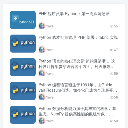
PHP 程序员学 Python：第一周踩坑记录
Yave
55
Python 脚本批量管理 PHP 部署：fabric 实战
Yave
47
Python 语言的核心理念是”简约且清晰”。这
种设计哲学贯穿语言各个方面。列表推导式
用一行代码完成循环和转换，生成器表达式
Yave
59
按需产生数据，lambda 表…
Python 编程语言诞生于1991年，由Guido
van Rossum创造。如今它已成为全球最受欢
迎的编程语言之一，在数据分析、人工智
Yave
58
能、Web开发、…
Python 数据分析能力源于其丰富的科学计算
生态。NumPy 提供高性能的数组对象，
pandas 建立在 NumPy 之上，擅长处理表格
Yave
50
数据。Matpl…