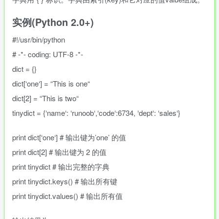
实例(Python 2.0+)
#!/usr/bin/python
# -*- coding: UTF-8 -*-
dict
= {}
dict
[
‘
one
‘
]
=
“
This is one
“
dict
[
2
]
=
“
This is two
“
tinydict
= {
‘
name
‘
:
‘
runoob
‘
,
‘
code
‘
:
6734
,
‘
dept
‘
:
‘
sales
‘
}
print
dict
[
‘
one
‘
]
# 输出键为’one’ 的值
print
dict
[
2
]
# 输出键为 2 的值
print
tinydict
# 输出完整的字典
print
tinydict
.
keys
(
)
# 输出所有键
print
tinydict
.
values
(
)
# 输出所有值