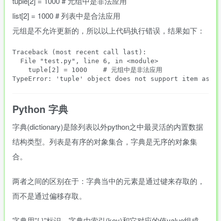
tuple
[
2
]
=
1000
# 元组中是非法应用
list
[
2
]
=
1000
# 列表中是合法应用
元组是不允许更新的，所以以上代码执行错误，结果如下：
Traceback (most recent call last):

  File "test.py", line 6, in <module>

    tuple[2] = 1000    # 元组中是非法应用

TypeError: 'tuple' object does not support item assi
Python 字典
字典(dictionary)是除列表以外python之中最灵活的内置数据
结构类型。列表是有序的对象集合，字典是无序的对象集
合。
两者之间的区别在于：字典当中的元素是通过键来存取的，
而不是通过偏移存取。
字典用”{ }”标识。字典由索引(key)和它对应的值value组成。