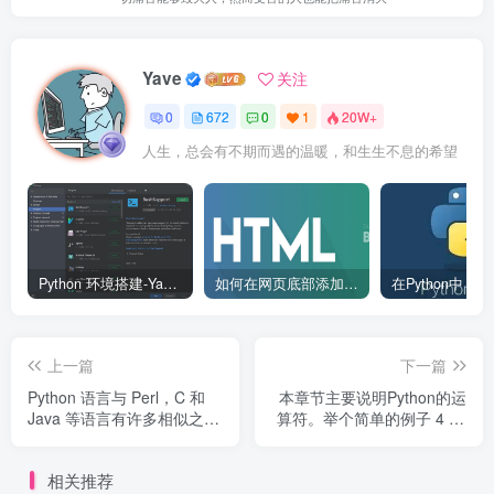
Yave
关注
0
672
0
1
20W+
人生，总会有不期而遇的温暖，和生生不息的希望
Python 环境搭建-Yave520-专业开发者社区
如何在网页底部添加版权信息？
上一篇
下一篇
Python 语言与 Perl，C 和
本章节主要说明Python的运
Java 等语言有许多相似之
算符。举个简单的例子 4 +5
处。但是，也存在一些差
= 9 。 例子中，4 和 5 被称
异。
为操作数，+ 称为运算符。
相关推荐