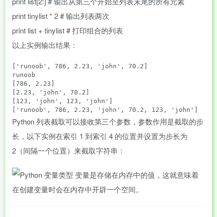
print
list
[
2
:
]
# 输出从第三个开始至列表末尾的所有元素
print
tinylist
*
2
# 输出列表两次
print
list
+
tinylist
# 打印组合的列表
以上实例输出结果：
['runoob', 786, 2.23, 'john', 70.2]

runoob

[786, 2.23]

[2.23, 'john', 70.2]

[123, 'john', 123, 'john']

Python 列表截取可以接收第三个参数，参数作用是截取的步
长，以下实例在索引 1 到索引 4 的位置并设置为步长为
2（间隔一个位置）来截取字符串：