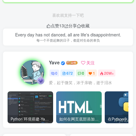
喜欢就支持一下吧
点赞
13
分享
收藏
Every day has not danced, all are life's disappointment.
每一个不曾起舞的日子，都是对生命的辜负
Yave
关注
0
672
0
1
20W+
爱，起于微笑，浓于亲吻，逝于泪水
Python 环境搭建-Yave520-专业开发者社区
如何在网页底部添加版权信息？