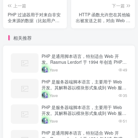
上一篇
下一篇
PHP 过滤器用于对来自非安
HTTP 函数允许您在其他输
全来源的数据（比如用户输
出被发送之前，对由 Web 服
入）进行验证和过滤。
务器发送到浏览器的信息进
行操作。
相关推荐
PHP 是通用脚本语言，特别适合 Web 开
发。Rasmus Lerdorf 于 1994 年创造 PHP，
最初用于追踪个人简历访问量。如今 PHP 驱
Yave
49
动…
PHP 是服务器端脚本语言，主要用于 Web
开发。其解释器以模块形式集成到 Web 服务
器中，当收到请求时执行 PHP 代码，生成动
Yave
35
态内容返回给客户端。
PHP 是服务器端脚本语言，主要用于 Web
开发。其解释器以模块形式集成到 Web 服务
器中，当收到请求时执行 PHP 代码，生成动
Yave
51
态内容返回给客户端。
PHP 是通用脚本语言，特别适合 Web 开