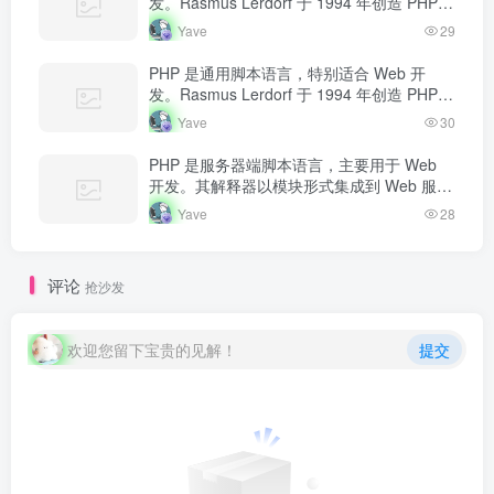
发。Rasmus Lerdorf 于 1994 年创造 PHP，
最初用于追踪个人简历访问量。如今 PHP 驱
Yave
29
动…
PHP 是通用脚本语言，特别适合 Web 开
发。Rasmus Lerdorf 于 1994 年创造 PHP，
最初用于追踪个人简历访问量。如今 PHP 驱
Yave
30
动…
PHP 是服务器端脚本语言，主要用于 Web
开发。其解释器以模块形式集成到 Web 服务
器中，当收到请求时执行 PHP 代码，生成动
Yave
28
态内容返回给客户端。
评论
抢沙发
欢迎您留下宝贵的见解！
提交