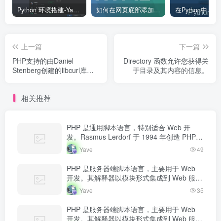
Python 环境搭建-Yave520-专业开发者社区
如何在网页底部添加版权信息？
上一篇
下一篇
PHP支持的由Daniel
Directory 函数允许您获得关
Stenberg创建的libcurl库允
于目录及其内容的信息。
许你与各种的服务器使用各
种类型的协议进行连接和通
相关推荐
讯。
PHP 是通用脚本语言，特别适合 Web 开
发。Rasmus Lerdorf 于 1994 年创造 PHP，
最初用于追踪个人简历访问量。如今 PHP 驱
Yave
49
动…
PHP 是服务器端脚本语言，主要用于 Web
开发。其解释器以模块形式集成到 Web 服务
器中，当收到请求时执行 PHP 代码，生成动
Yave
35
态内容返回给客户端。
PHP 是服务器端脚本语言，主要用于 Web
开发。其解释器以模块形式集成到 Web 服务