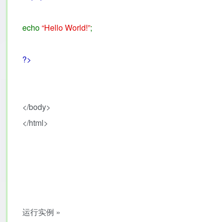
echo
“Hello World!”
;
?>
</body>
</html>
运行实例 »