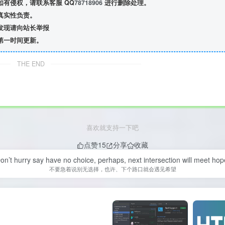
有侵权，请联系客服 QQ
78718906
进行删除处理。
真实性负责。
发现请向站长举报
第一时间更新。
THE END
喜欢就支持一下吧
点赞
15
分享
收藏
on’t hurry say have no choice, perhaps, next intersection will meet hop
不要急着说别无选择，也许、下个路口就会遇见希望