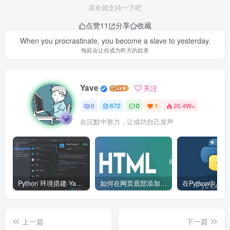
喜欢就支持一下吧
点赞
11
分享
收藏
When you procrastinate, you become a slave to yesterday.
拖延会让你成为昨天的奴隶
Yave
关注
0
672
0
1
20.4W+
在沉默中努力，让成功自己发声
Python 环境搭建-Yave520-专业开发者社区
如何在网页底部添加版权信息？
上一篇
下一篇