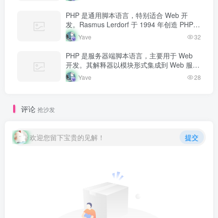
动…
PHP 是通用脚本语言，特别适合 Web 开
发。Rasmus Lerdorf 于 1994 年创造 PHP，
最初用于追踪个人简历访问量。如今 PHP 驱
Yave
32
动…
PHP 是服务器端脚本语言，主要用于 Web
开发。其解释器以模块形式集成到 Web 服务
器中，当收到请求时执行 PHP 代码，生成动
Yave
28
态内容返回给客户端。
评论
抢沙发
欢迎您留下宝贵的见解！
提交