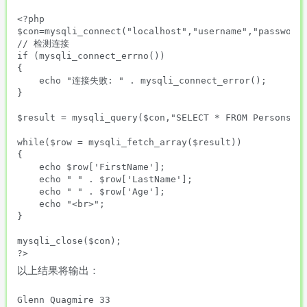
<?php

$con=mysqli_connect("localhost","username","password"
// 检测连接

if (mysqli_connect_errno())

{

    echo "连接失败: " . mysqli_connect_error();

}

$result = mysqli_query($con,"SELECT * FROM Persons OR
while($row = mysqli_fetch_array($result))

{

    echo $row['FirstName'];

    echo " " . $row['LastName'];

    echo " " . $row['Age'];

    echo "<br>";

}

mysqli_close($con);

以上结果将输出：
Glenn Quagmire 33
