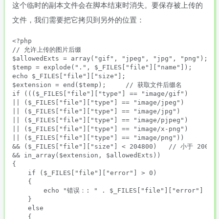
这个临时的副本文件会在脚本结束时消失。要保存被上传的
文件，我们需要把它拷贝到另外的位置：
<?php

// 允许上传的图片后缀

$allowedExts = array("gif", "jpeg", "jpg", "png");

$temp = explode(".", $_FILES["file"]["name"]);

echo $_FILES["file"]["size"];

$extension = end($temp);     // 获取文件后缀名

if ((($_FILES["file"]["type"] == "image/gif")

|| ($_FILES["file"]["type"] == "image/jpeg")

|| ($_FILES["file"]["type"] == "image/jpg")

|| ($_FILES["file"]["type"] == "image/pjpeg")

|| ($_FILES["file"]["type"] == "image/x-png")

|| ($_FILES["file"]["type"] == "image/png"))

&& ($_FILES["file"]["size"] < 204800)   // 小于 200 kb
&& in_array($extension, $allowedExts))

{

    if ($_FILES["file"]["error"] > 0)

    {

        echo "错误：: " . $_FILES["file"]["error"] . "<
    }

    else

    {
