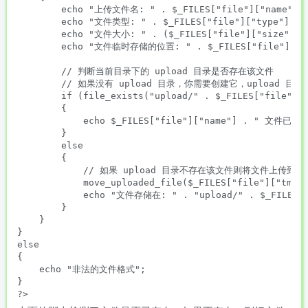
        echo "上传文件名: " . $_FILES["file"]["name"] . 
        echo "文件类型: " . $_FILES["file"]["type"] . "
        echo "文件大小: " . ($_FILES["file"]["size"] / 
        echo "文件临时存储的位置: " . $_FILES["file"]["tmp
        // 判断当前目录下的 upload 目录是否存在该文件

        // 如果没有 upload 目录，你需要创建它，upload 目录权
        if (file_exists("upload/" . $_FILES["file"]["
        {

            echo $_FILES["file"]["name"] . " 文件已经
        }

        else

        {

            // 如果 upload 目录不存在该文件则将文件上传到 up
            move_uploaded_file($_FILES["file"]["tmp_n
            echo "文件存储在: " . "upload/" . $_FILES["f
        }

    }

}

else

{

    echo "非法的文件格式";

}
