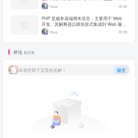
最初用于追踪个人简历访问量。如今 PHP 驱
Yave
30
动…
PHP 是服务器端脚本语言，主要用于 Web
开发。其解释器以模块形式集成到 Web 服务
器中，当收到请求时执行 PHP 代码，生成动
Yave
28
态内容返回给客户端。
评论
抢沙发
欢迎您留下宝贵的见解！
提交