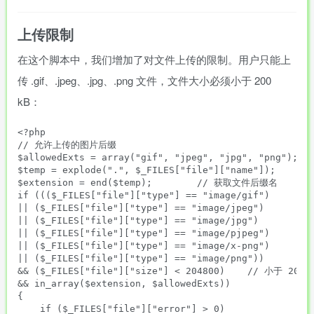
上传限制
在这个脚本中，我们增加了对文件上传的限制。用户只能上
传 .gif、.jpeg、.jpg、.png 文件，文件大小必须小于 200
kB：
<?php

// 允许上传的图片后缀

$allowedExts = array("gif", "jpeg", "jpg", "png");

$temp = explode(".", $_FILES["file"]["name"]);

$extension = end($temp);        // 获取文件后缀名

if ((($_FILES["file"]["type"] == "image/gif")

|| ($_FILES["file"]["type"] == "image/jpeg")

|| ($_FILES["file"]["type"] == "image/jpg")

|| ($_FILES["file"]["type"] == "image/pjpeg")

|| ($_FILES["file"]["type"] == "image/x-png")

|| ($_FILES["file"]["type"] == "image/png"))

&& ($_FILES["file"]["size"] < 204800)    // 小于 200 k
&& in_array($extension, $allowedExts))

{

    if ($_FILES["file"]["error"] > 0)
