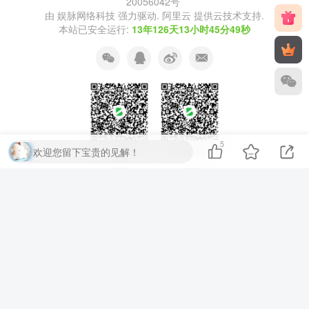
20056042号
由
娱脉网络科技
强力驱动.
阿里云
提供云技术支持.
本站已安全运行:
13年126天13小时45分50秒
5
欢迎您留下宝贵的见解！
扫码加QQ群
扫码加微信
⚡
代码运行测试