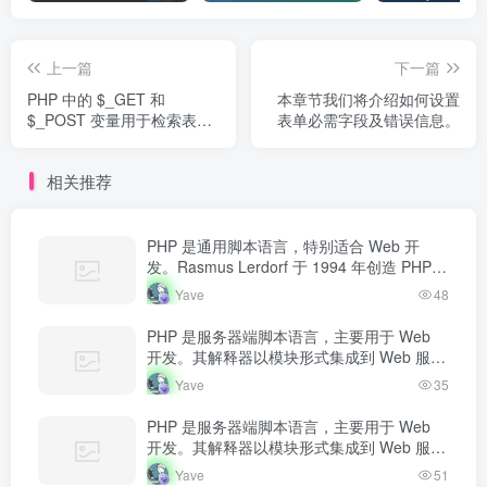
上一篇
下一篇
PHP 中的 $_GET 和
本章节我们将介绍如何设置
$_POST 变量用于检索表单
表单必需字段及错误信息。
中的信息，比如用户输入。
相关推荐
PHP 是通用脚本语言，特别适合 Web 开
发。Rasmus Lerdorf 于 1994 年创造 PHP，
最初用于追踪个人简历访问量。如今 PHP 驱
Yave
48
动…
PHP 是服务器端脚本语言，主要用于 Web
开发。其解释器以模块形式集成到 Web 服务
器中，当收到请求时执行 PHP 代码，生成动
Yave
35
态内容返回给客户端。
PHP 是服务器端脚本语言，主要用于 Web
开发。其解释器以模块形式集成到 Web 服务
器中，当收到请求时执行 PHP 代码，生成动
Yave
51