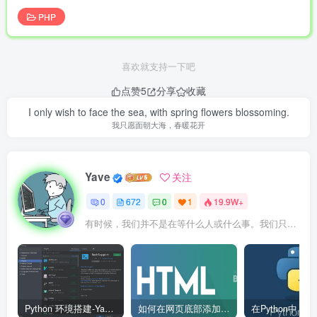
PHP
喜欢就支持一下吧
点赞
5
分享
收藏
I only wish to face the sea, with spring flowers blossoming.
我只愿面朝大海，春暖花开
Yave
关注
0
672
0
1
19.9W+
有时候，我们并不是在等什么人或什么事。我们只是在静待岁月改变自己
Python 环境搭建-Yave520-专业开发者社区
如何在网页底部添加版权信息？