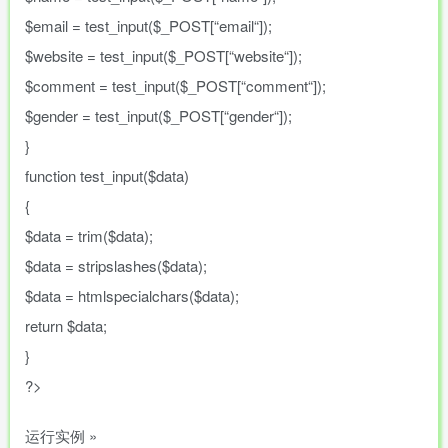
$email
=
test_input
(
$_POST
[
“
email
“
]
)
;
$website
=
test_input
(
$_POST
[
“
website
“
]
)
;
$comment
=
test_input
(
$_POST
[
“
comment
“
]
)
;
$gender
=
test_input
(
$_POST
[
“
gender
“
]
)
;
}
function
test_input
(
$data
)
{
$data
=
trim
(
$data
)
;
$data
=
stripslashes
(
$data
)
;
$data
=
htmlspecialchars
(
$data
)
;
return
$data
;
}
?>
运行实例 »