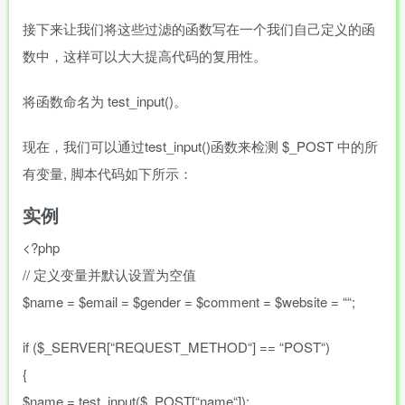
接下来让我们将这些过滤的函数写在一个我们自己定义的函
数中，这样可以大大提高代码的复用性。
将函数命名为 test_input()。
现在，我们可以通过test_input()函数来检测 $_POST 中的所
有变量, 脚本代码如下所示：
实例
<?php
//
定义变量并默认设置为空值
$name
=
$email
=
$gender
=
$comment
=
$website
=
“
“
;
if
(
$_SERVER
[
“
REQUEST_METHOD
“
]
==
“
POST
“
)
{
$name
=
test_input
(
$_POST
[
“
name
“
]
)
;