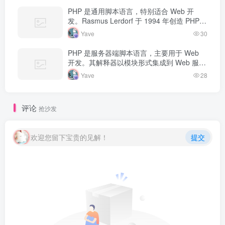
PHP 是通用脚本语言，特别适合 Web 开
发。Rasmus Lerdorf 于 1994 年创造 PHP，
最初用于追踪个人简历访问量。如今 PHP 驱
Yave
30
动…
PHP 是服务器端脚本语言，主要用于 Web
开发。其解释器以模块形式集成到 Web 服务
器中，当收到请求时执行 PHP 代码，生成动
Yave
28
态内容返回给客户端。
评论
抢沙发
欢迎您留下宝贵的见解！
提交