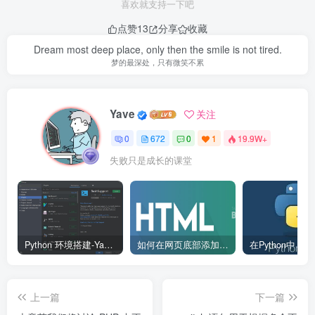
喜欢就支持一下吧
点赞
13
分享
收藏
Dream most deep place, only then the smile is not tired.
梦的最深处，只有微笑不累
Yave
关注
0
672
0
1
19.9W+
失败只是成长的课堂
Python 环境搭建-Yave520-专业开发者社区
如何在网页底部添加版权信息？
上一篇
下一篇