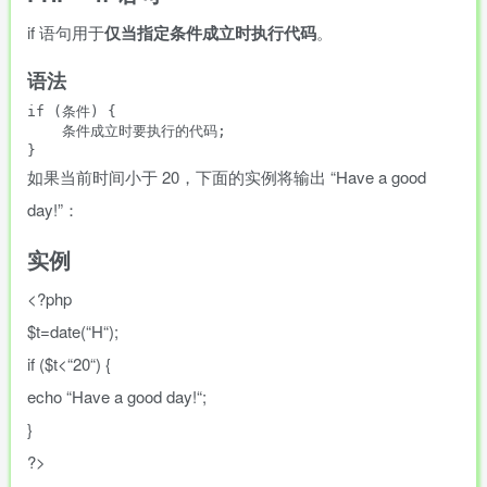
if 语句用于
仅当指定条件成立时执行代码
。
语法
if (条件) {

    条件成立时要执行的代码;

如果当前时间小于 20，下面的实例将输出 “Have a good
day!”：
实例
<?php
$t
=
date
(
“
H
“
)
;
if
(
$t
<
“
20
“
)
{
echo
“
Have a good day!
“
;
}
?>