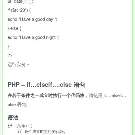
$t
=
date
(
“
H
“
)
;
if
(
$t
<
“
20
“
)
{
echo
“
Have a good day!
“
;
}
else
{
echo
“
Have a good night!
“
;
}
?>
运行实例 »
PHP – if…elseif….else 语句
在若干条件之一成立时执行一个代码块
，请使用 if….elseif…
else 语句。.
语法
if (条件) {

    if 条件成立时执行的代码;
